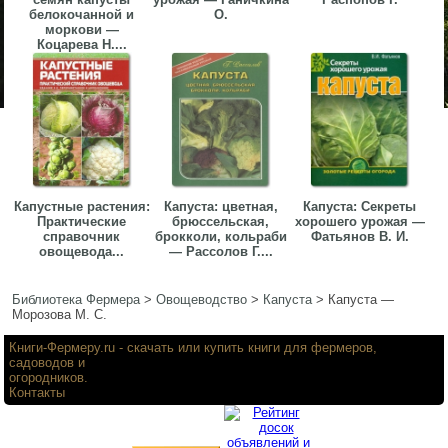
белокочанной и
О.
моркови —
Коцарева Н....
Капустные растения:
Капуста: цветная,
Капуста: Секреты
Практические
брюссельская,
хорошего урожая —
справочник
брокколи, кольраби
Фатьянов В. И.
овощевода...
— Рассолов Г....
Библиотека Фермера
>
Овощеводство
>
Капуста
>
Капуста —
Морозова М. С.
Книги-Фермеру.ru
- скачать или купить книги для фермеров,
садоводов и
огородников.
Контакты