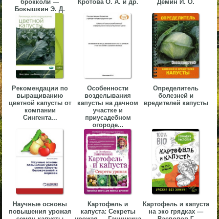
брокколи —
Кротова О. А. и др.
Демин И. О.
Бокышкин Э. Д.
▼
▼
▼
Рекомендации по
Особенности
Определитель
выращиванию
возделывания
болезней и
цветной капусты от
капусты на дачном
вредителей капусты
компании
участке и
Сингента...
приусадебном
огороде...
▼
Научные основы
Картофель и
Картофель и капуста
повышения урожая
капуста: Секреты
на эко грядках —
семян капусты
урожая — Ганичкина
Распопов Г.