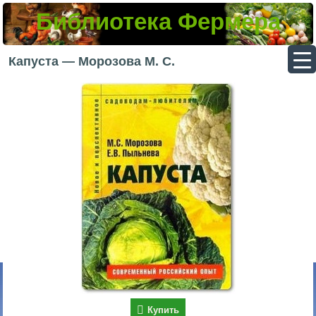
Библиотека Фермера
▼
Капуста — Морозова М. С.
▼
▼
▼
Купить