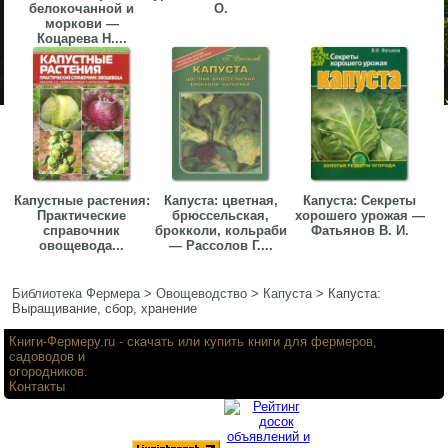
белокочанной и
О.
моркови —
Коцарева Н....
Капустные растения:
Капуста: цветная,
Капуста: Секреты
Практические
брюссельская,
хорошего урожая —
справочник
брокколи, кольраби
Фатьянов В. И.
овощевода...
— Рассолов Г....
Библиотека Фермера
>
Овощеводство
>
Капуста
>
Капуста:
Выращивание, сбор, хранение
Книги-Фермеру.ru
- скачать или купить книги для фермеров,
садоводов и
огородников.
Контакты