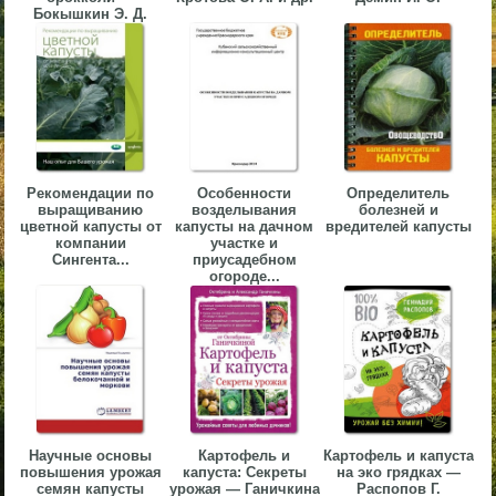
Бокышкин Э. Д.
▼
▼
Рекомендации по
Особенности
Определитель
▼
выращиванию
возделывания
болезней и
цветной капусты от
капусты на дачном
вредителей капусты
компании
участке и
Сингента...
приусадебном
огороде...
▼
Научные основы
Картофель и
Картофель и капуста
повышения урожая
капуста: Секреты
на эко грядках —
семян капусты
урожая — Ганичкина
Распопов Г.