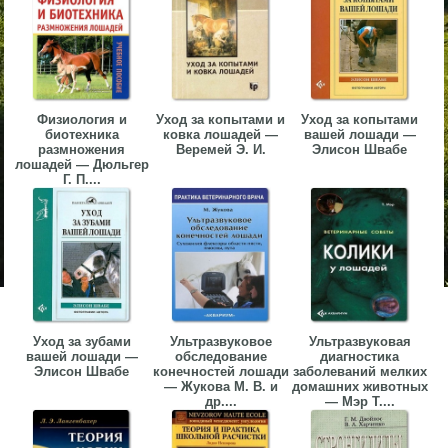
Физиология и
Уход за копытами и
Уход за копытами
биотехника
ковка лошадей —
вашей лошади —
размножения
Веремей Э. И.
Элисон Швабе
лошадей — Дюльгер
Г. П....
Уход за зубами
Ультразвуковое
Ультразвуковая
вашей лошади —
обследование
диагностика
Элисон Швабе
конечностей лошади
заболеваний мелких
— Жукова М. В. и
домашних животных
др....
— Мэр Т....