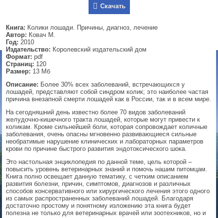
Скачать
▼
Книга:
Колики лошади. Причины, диагноз, лечение
Автор:
Ковач М.
Год:
2010
Издательство:
Королевский издательский дом
▼
Формат:
pdf
Страниц:
120
Размер:
13 Мб
Описание:
Более 30% всех заболеваний, встречающихся у
▼
лошадей, представляют собой синдром колик; это наиболее частая
причина внезапной смерти лошадей как в России, так и в всем мире.
На сегодняшний день известно более 70 видов заболеваний
желудочно-кишечного тракта лошадей, которые могут привести к
коликам. Кроме сильнейшей боли, которая сопровождает количные
▼
заболевания, очень опасны мгновенно развивающиеся сильные
необратимые нарушение клинических и лабораторных параметров
крови по причине быстрого развития эндотоксического шока.
Это настольная энциклопедия по данной теме, цель которой –
повысить уровень ветеринарных знаний и помочь нашим питомцам.
Книга полно освещает данную тематику, с четким описанием
развития болезни, причин, симптомов, диагнозов и различных
способов консервативного или хирургического лечения этого одного
из самых распространенных заболеваний лошадей. Благодаря
достаточно простому и понятному изложению эта книга будет
полезна не только для ветеринарных врачей или зоотехников, но и