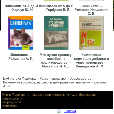
Шиншилла от А до Я
Шиншилла от А до Я
Шиншилла —
— Харчук Ю. И.
— Горбунов В. В.
Романов-Ильинский
С. В.
Шиншилла —
Что нужно кролику:
Химические
Рахманов А. И.
пособие по
кормовые добавки в
кролиководству —
животноводстве —
Михайлов И. Н....
Венедиктов А. М....
Библиотека Фермера
>
Животноводство
>
Звероводство
>
Кормление кроликов, пушных и декоративных зверей — Рахманов
А. И.
Книги-Фермеру.ru
- скачать или купить книги для фермеров,
садоводов и
огородников.
Контакты