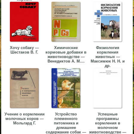
▼
▼
Хочу собаку —
Химические
Физиология
Шестаков В. Г.
кормовые добавки в
кормления
▼
животноводстве —
животных —
Венедиктов А. М....
Максимюк Н. Н. и
др.
▼
Учение о кормлении
Устройство
Успешные
молочных коров —
племенного
программы
Мольгард Г.
питомника и
кормления в
домашнее
молочном
содержание собак —
животноводстве —