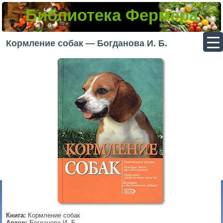
Библиотека Фермера
▼
Кормление собак — Богданова И. Б.
▼
▼
▼
Книга:
Кормление собак
Автор:
Богданова И. Б.