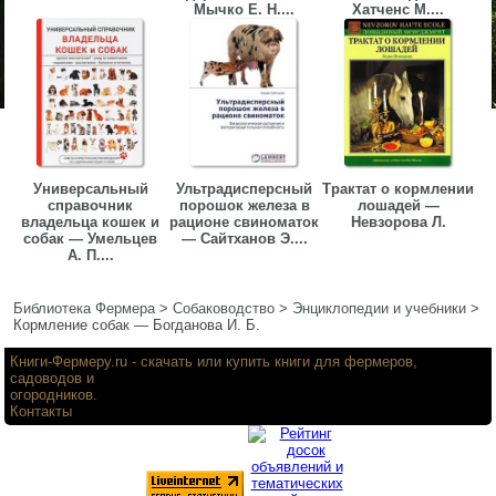
Мычко Е. Н....
Хатченс М....
Универсальный
Ультрадисперсный
Трактат о кормлении
справочник
порошок железа в
лошадей —
владельца кошек и
рационе свиноматок
Невзорова Л.
собак — Умельцев
— Сайтханов Э....
А. П....
Библиотека Фермера
>
Собаководство
>
Энциклопедии и учебники
>
Кормление собак — Богданова И. Б.
Книги-Фермеру.ru
- скачать или купить книги для фермеров,
садоводов и
огородников.
Контакты