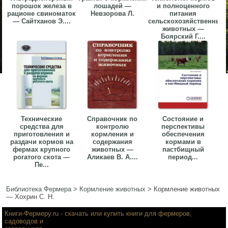
порошок железа в
лошадей —
и полноценного
рационе свиноматок
Невзорова Л.
питания
— Сайтханов Э....
сельскохозяйственных
животных —
Боярский Г....
Технические
Справочник по
Состояние и
средства для
контролю
перспективы
приготовления и
кормления и
обеспечения
раздачи кормов на
содержания
кормами в
фермах крупного
животных —
пастбищный
рогатого скота —
Аликаев В. А....
период...
Пе...
Библиотека Фермера
>
Кормление животных
>
Кормление животных
— Хохрин С. Н.
Книги-Фермеру.ru
- скачать или купить книги для фермеров,
садоводов и