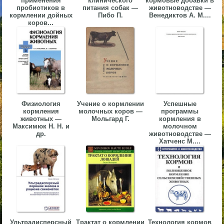
применения
клинического
кормовые добавки в
пробиотиков в
питания собак —
животноводстве —
▼
кормлении дойных
Пибо П.
Венедиктов А. М....
коров...
▼
▼
Физиология
Учение о кормлении
Успешные
кормления
молочных коров —
программы
животных —
Мольгард Г.
кормления в
Максимюк Н. Н. и
молочном
др.
животноводстве —
Хатченс М....
▼
Ультрадисперсный
Трактат о кормлении
Технология кормов