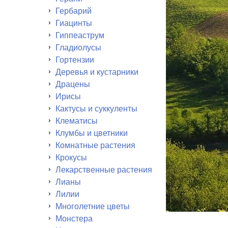
Гербарий
Гиацинты
Гиппеаструм
Гладиолусы
Гортензии
Деревья и кустарники
Драцены
Ирисы
Кактусы и суккуленты
Клематисы
Клумбы и цветники
Комнатные растения
Крокусы
Лекарственные растения
Лианы
Лилии
Многолетние цветы
Монстера