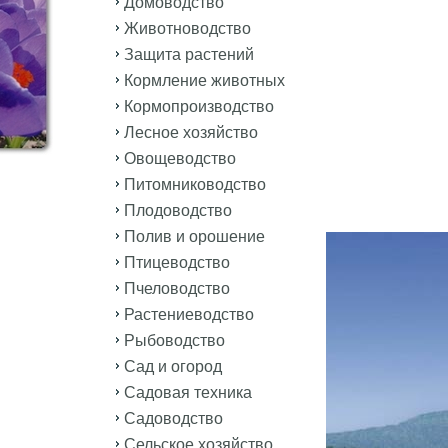
Домоводство
Животноводство
Защита растений
Кормление животных
Кормопроизводство
Лесное хозяйство
Овощеводство
Питомниководство
Плодоводство
Полив и орошение
Птицеводство
Пчеловодство
Растениеводство
Рыбоводство
Сад и огород
Садовая техника
Садоводство
Сельское хозяйство