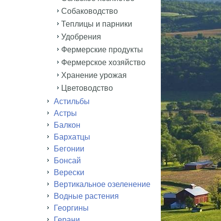
Собаководство
Теплицы и парники
Удобрения
Фермерские продукты
Фермерское хозяйство
Хранение урожая
Цветоводство
Астильбы
Астры
Балкон
Бархатцы
Бегонии
Бонсай
Верески
Вертикальное озеленение
Водные растения
Георгины
Герани