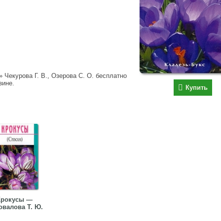
 Чекурова Г. В., Озерова С. О. бесплатно
зине.
Купить
Крокусы —
овалова Т. Ю.