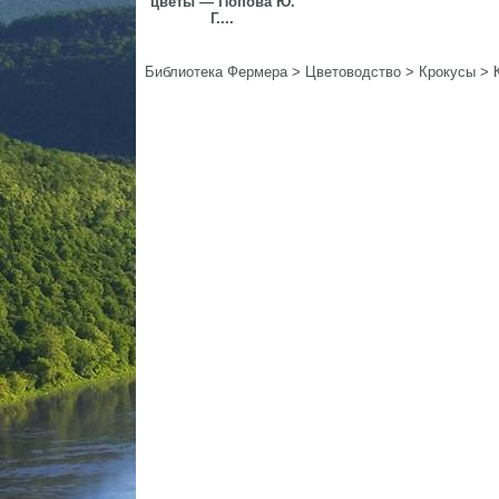
цветы — Попова Ю.
Г....
Библиотека Фермера
>
Цветоводство
>
Крокусы
>