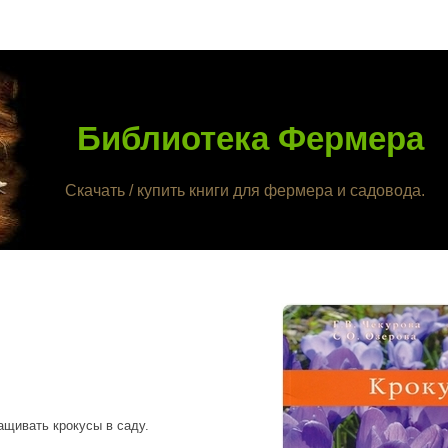
Библиотека Фермера
Скачать / купить книги для фермера и садовода.
ащивать крокусы в саду.