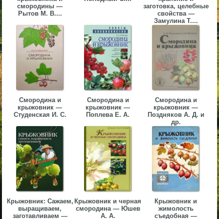
смородины —
заготовка, целебные
▼
Рытов М. В....
свойства —
Замулина Т....
▼
▼
Смородина и
Смородина и
Смородина и
крыжовник —
крыжовник —
крыжовник —
Студенская И. С.
Поплева Е. А.
Поздняков А. Д. и
др.
▼
Крыжовник: Сажаем,
Крыжовник и черная
Крыжовник и
выращиваем,
смородина — Юшев
жимолость
заготавливаем —
А. А.
съедобная —