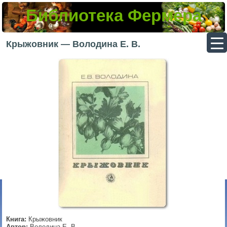
Библиотека Фермера
▼
Крыжовник — Володина Е. В.
▼
▼
▼
Книга:
Крыжовник
Автор:
Володина Е. В.