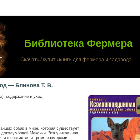
Библиотека Фермера
Скачать / купить книги для фермера и садовода.
од — Блинова Т. В.
а): содержание и уход
айших собак в мире, которая существует
 доколумбовой Мексики. Эта уникальная
я и шерстистая и тремя размерами: