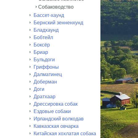
Собаководство
Бассет-хаунд
Бернский зенненхунд
Бладхаунд
Бобтейл
Боксёр
Бриар
Бульдоги
Гриффоны
Далматинец
Доберман
Доги
Дратхаар
Дрессировка собак
Ездовые собаки
Ирландский волкодав
Кавказская овчарка
Китайская хохлатая собака