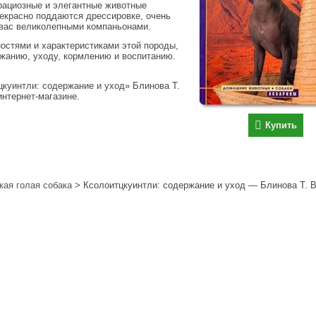
грациозные и элегантные животные
екрасно поддаются дрессировке, очень
я вас великолепными компаньонами.
ностями и характеристиками этой породы,
жанию, уходу, кормлению и воспитанию.
цкуинтли: содержание и уход» Блинова Т.
интернет-магазине.
Купить
кая голая собака
>
Ксолоитцкуинтли: содержание и уход — Блинова Т. В