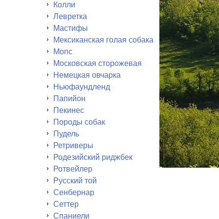
Колли
Левретка
Мастифы
Мексиканская голая собака
Мопс
Московская сторожевая
Немецкая овчарка
Ньюфаундленд
Папийон
Пекинес
Породы собак
Пудель
Ретриверы
Родезийский риджбек
Ротвейлер
Русский той
Сенбернар
Сеттер
Спаниели