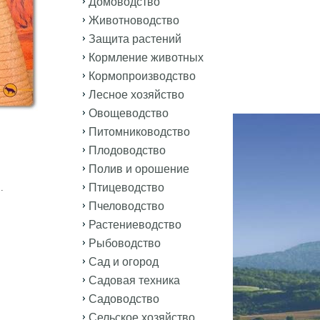
Домоводство
Животноводство
Защита растений
Кормление животных
Кормопроизводство
Лесное хозяйство
Овощеводство
Питомниководство
Плодоводство
Полив и орошение
Птицеводство
.
Пчеловодство
Растениеводство
Рыбоводство
Сад и огород
Садовая техника
Садоводство
Сельское хозяйство