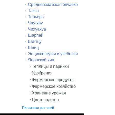
Среднеазиатская овчарка
Такса
Терьеры
Чау-чау
Чихуахуа
Шарпей
Ши-тцу
Шпиц
Энциклопедии и учебники
Японский хин
Теплицы и парники
Удобрения
Фермерские продукты
Фермерское хозяйство
Хранение урожая
Цветоводство
Питомники растений