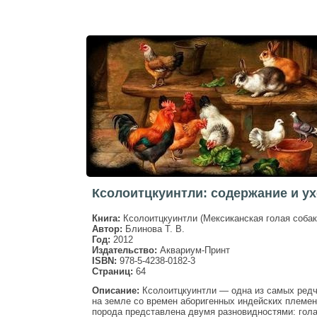
Ксолоитцкуинтли: содержание и ух
Книга:
Ксолоитцкуинтли (Мексиканская голая собак
Автор:
Блинова Т. В.
Год:
2012
Издательство:
Аквариум-Принт
ISBN:
978-5-4238-0182-3
Страниц:
64
Описание:
Ксолоитцкуинтли — одна из самых редч
на земле со времен аборигенных индейских племен
порода представлена двумя разновидностями: гола