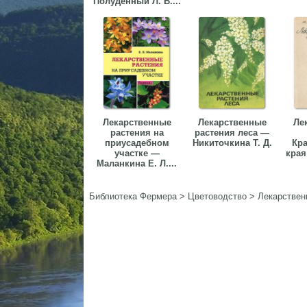
Полуденный Л. В....
Лекарственные
Лекарственные
Ле
растения на
растения леса —
приусадебном
Никиточкина Т. Д.
Кра
участке —
края
Маланкина Е. Л....
Библиотека Фермера
>
Цветоводство
>
Лекарствен