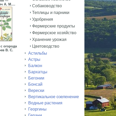
тке —
 А. М....
Собаководство
Теплицы и парники
Удобрения
Фермерские продукты
Фермерское хозяйство
Хранение урожая
Цветоводство
 с огорода
ев В. С.
Астильбы
Астры
Балкон
Бархатцы
Бегонии
Бонсай
Верески
Вертикальное озеленение
Водные растения
Георгины
Герани