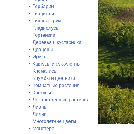
Гербарий
Гиацинты
Гиппеаструм
Гладиолусы
Гортензии
Деревья и кустарники
Драцены
Ирисы
Кактусы и суккуленты
Клематисы
Клумбы и цветники
Комнатные растения
Крокусы
Лекарственные растения
Лианы
Лилии
Многолетние цветы
Монстера