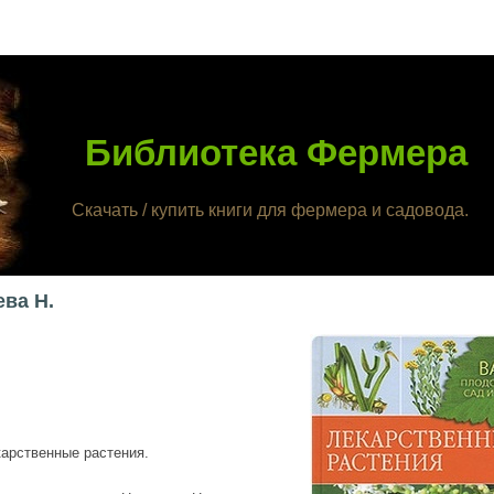
Библиотека Фермера
Скачать / купить книги для фермера и садовода.
ва Н.
карственные растения.