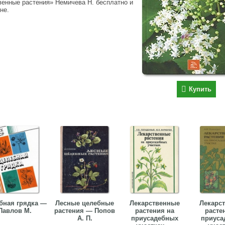
венные растения» Немичева Н. бесплатно и
не.
Купить
бная грядка —
Лесные целебные
Лекарственные
Лекарс
Павлов М.
растения — Попов
растения на
расте
А. П.
приусадебных
приуса