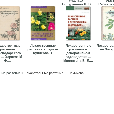
участках —
учас
Полуденный Л. В....
Рабинович
карственные
Лекарственные
Лекарственные
Лекарства
растения
растения в саду —
растения в
— Лихар
снодарского
Куликова В.
декоративном
 — Харакоз М.
садоводстве —
Ф....
Маланкина Е. Л....
ные растения
>
Лекарственные растения — Немичева Н.