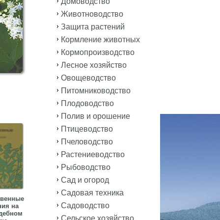
Домоводство
Животноводство
Защита растений
Кормление животных
Кормопроизводство
Лесное хозяйство
Овощеводство
Питомниководство
Плодоводство
Полив и орошение
Птицеводство
Пчеловодство
Растениеводство
Рыбоводство
Сад и огород
Садовая техника
твенные
Садоводство
ния на
дебном
Сельское хозяйство