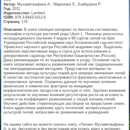
Автор:
Мухаметвафина А., Миронова Л., Байбурина Р.
▼
Год:
2011
Издательство:
Lambert
ISBN:
978-3-8443-5412-6
Страниц:
176
Описание:
В книге обобщен материал по биологии,систематике,
▼
географии и культуре растений рода Lilium L. Показаны результаты
интродукционного изучения 4 видов и 99 сортов лилий на базе
Учреждения Российской академии наук Ботанический сад-институт
Уфимского научного центра Российской академии наук. Выделены
наиболее перспективные виды и сорта для использования в
▼
декоративном садоводстве Республики Башкортостан (Россия).
Даны рекомендации по их выращиванию и уходу. Основная часть
книги затрагивает вопросы размножения лилий как традиционными,
так инетрадиционными методами. Представлен материал по
применению метода культуры тканей для микрора змножения лилий.
В качестве эксплантов рассматриваются фрагменты вегетативных и
▼
генеративных органов. Отражены данные по изучению влияния
физических и химических факторов на инициацию
морфогенетических процессов в культуре in vitro. Уделено внимание
результатам по изучению влияния регуляторов роста на всхожесть
семян и на коэффициент размножения у чешуй луковиц лилий.
Изучено действие стерилизующих растворов на прорастание семян.
Книга адресована широкому кругу читателей, интересующихся
культурой лилий, вопросами их размножения и разведения.
На нашем сайте вы можете скачать книгу «Лилии» Мухаметвафина
А. и др. бесплатно и без регистрации или купить книгу в интернет-