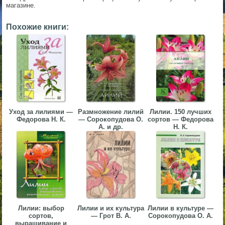
магазине.
▼
Похожие книги:
▼
▼
Уход за лилиями —
Размножение лилий
Лилии. 150 лучших
Федорова Н. К.
— Сорокопудова О.
сортов — Федорова
А. и др.
Н. К.
▼
Лилии: выбор
Лилии и их культура
Лилии в культуре —
сортов,
— Грот В. А.
Сорокопудова О. А.
выращивание и