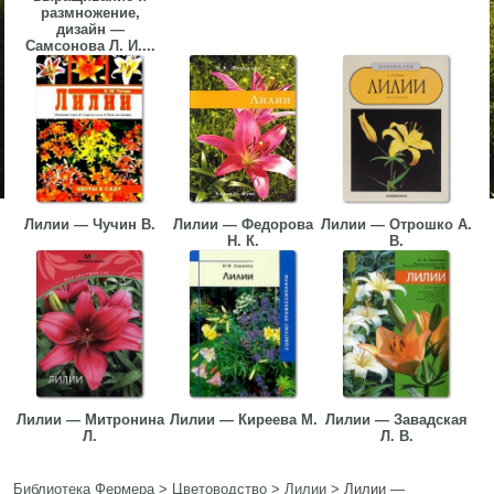
размножение,
дизайн —
Самсонова Л. И....
Лилии — Чучин В.
Лилии — Федорова
Лилии — Отрошко А.
Н. К.
В.
Лилии — Митронина
Лилии — Киреева М.
Лилии — Завадская
Л.
Л. В.
Библиотека Фермера
>
Цветоводство
>
Лилии
>
Лилии —