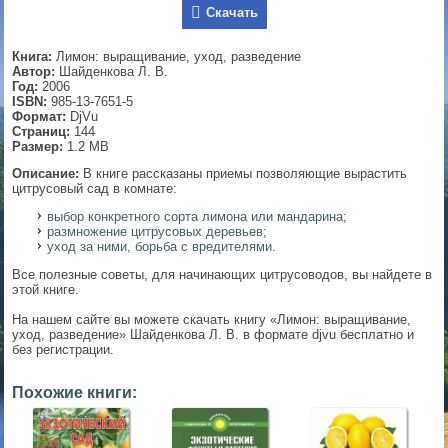
Скачать
▼
Книга:
Лимон: выращивание, уход, разведение
Автор:
Шайденкова Л. В.
Год:
2006
ISBN:
985-13-7651-5
▼
Формат:
DjVu
Страниц:
144
Размер:
1.2 MB
Описание:
В книге рассказаны приемы позволяющие вырастить
▼
цитрусовый сад в комнате:
выбор конкретного сорта лимона или мандарина;
размножение цитрусовых деревьев;
уход за ними, борьба с вредителями.
▼
Все полезные советы, для начинающих цитрусоводов, вы найдете в
этой книге.
На нашем сайте вы можете скачать книгу «Лимон: выращивание,
уход, разведение» Шайденкова Л. В. в формате djvu бесплатно и
без регистрации.
Похожие книги: