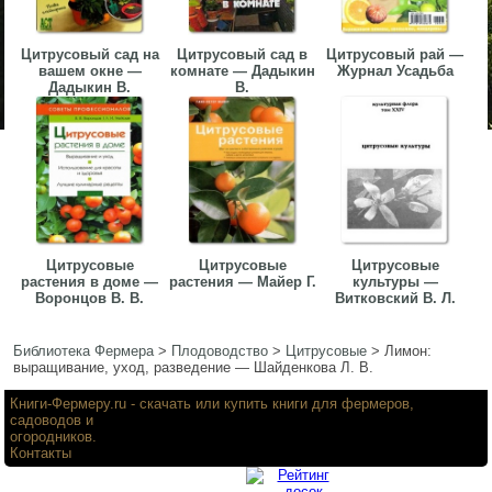
Цитрусовый сад на
Цитрусовый сад в
Цитрусовый рай —
вашем окне —
комнате — Дадыкин
Журнал Усадьба
Дадыкин В.
В.
Цитрусовые
Цитрусовые
Цитрусовые
растения в доме —
растения — Майер Г.
культуры —
Воронцов В. В.
Витковский В. Л.
Библиотека Фермера
>
Плодоводство
>
Цитрусовые
>
Лимон:
выращивание, уход, разведение — Шайденкова Л. В.
Книги-Фермеру.ru
- скачать или купить книги для фермеров,
садоводов и
огородников.
Контакты