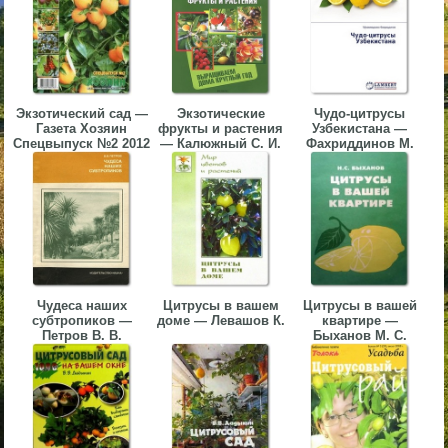
▼
▼
Экзотический сад —
Экзотические
Чудо-цитрусы
Газета Хозяин
фрукты и растения
Узбекистана —
Спецвыпуск №2 2012
— Калюжный С. И.
Фахриддинов М.
▼
▼
Чудеса наших
Цитрусы в вашем
Цитрусы в вашей
субтропиков —
доме — Левашов К.
квартире —
Петров В. В.
Быханов М. С.