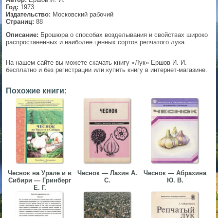
Год:
1973
▼
Издательство:
Московский рабочий
Страниц:
88
Описание:
Брошюра о способах возделывания и свойствах широко
распростаненных и наиболее ценных сортов репчатого лука.
▼
На нашем сайте вы можете скачать книгу «Лук» Ершов И. И.
бесплатно и без регистрации или купить книгу в интернет-магазине.
Похожие книги:
▼
▼
Чеснок на Урале и в
Чеснок — Лахин А.
Чеснок — Абрахина
Сибири — Гринберг
С.
Ю. В.
Е. Г.