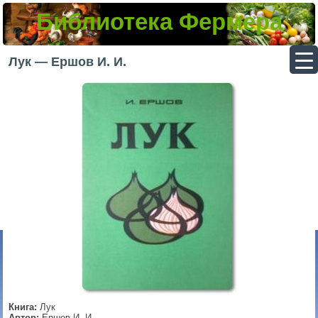
Библиотека Фермера
▼
Лук — Ершов И. И.
▼
▼
▼
Книга:
Лук
Автор:
Ершов И. И.