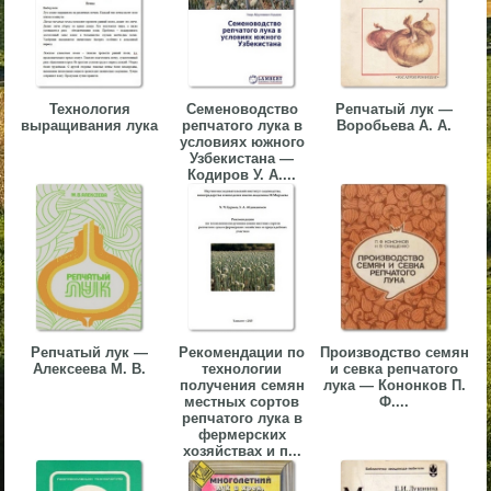
▼
▼
Технология
Семеноводство
Репчатый лук —
выращивания лука
репчатого лука в
Воробьева А. А.
условиях южного
Узбекистана —
Кодиров У. А....
▼
▼
Репчатый лук —
Рекомендации по
Производство семян
Алексеева М. В.
технологии
и севка репчатого
получения семян
лука — Кононков П.
местных сортов
Ф....
репчатого лука в
фермерских
хозяйствах и п...