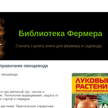
Библиотека Фермера
Скачать / купить книги для фермера и садовода.
справочник овощевода
к овощевода
е про репчатый лук, чеснок и
е. Технологии выращивания, защита от
х сортов и гибридов.
 растения: Практические справочник