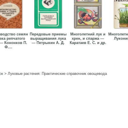
водство семян
Передовые приемы
Многолетний лук и
Многолетн
вка репчатого
выращивания лука
хрен, и спаржа —
Луконин
 — Кононков П.
— Петрыкин А. Д.
Каратаев Е. С. и др.
Ф....
ок
>
Луковые растения: Практические справочник овощевода