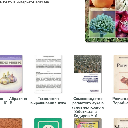
 книгу в интернет-магазине.
ок — Абрахина
Технология
Семеноводство
Репчаты
Ю. В.
выращивания лука
репчатого лука в
Воробье
условиях южного
Узбекистана —
Кодиров У. А....