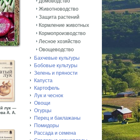
Домоводство
Животноводство
Защита растений
Кормление животных
Кормопроизводство
Лесное хозяйство
Овощеводство
Бахчевые культуры
Бобовые культуры
Зелень и пряности
Капуста
Картофель
Лук и чеснок
Овощи
й лук —
Огурцы
ва А. А.
Перец и баклажаны
Помидоры
Рассада и семена