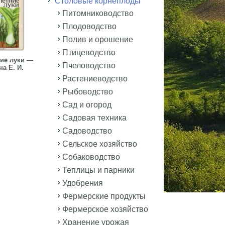
Столовые корнеплоды
Питомниководство
Плодоводство
Полив и орошение
Птицеводство
ие луки —
Пчеловодство
а Е. И.
Растениеводство
Рыбоводство
Сад и огород
Садовая техника
Садоводство
Сельское хозяйство
Собаководство
Теплицы и парники
Удобрения
Фермерские продукты
Фермерское хозяйство
Хранение урожая