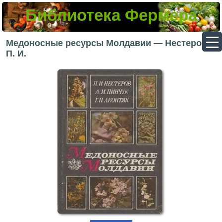
Библиотека Фермера
▼
Медоносные ресурсы Молдавии — Нестеров
П. И.
▼
▼
▼