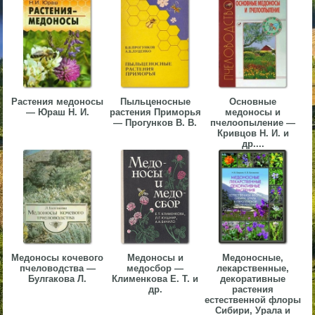
▼
▼
Растения медоносы
Пыльценосные
Основные
— Юраш Н. И.
растения Приморья
медоносы и
— Прогунков В. В.
пчелоопыление —
▼
Кривцов Н. И. и
др....
▼
Медоносы кочевого
Медоносы и
Медоносные,
пчеловодства —
медосбор —
лекарственные,
Булгакова Л.
Клименкова Е. Т. и
декоративные
др.
растения
естественной флоры
Сибири, Урала и