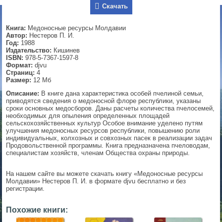
Скачать
▼
Книга:
Медоносные ресурсы Молдавии
Автор:
Нестеров П. И.
Год:
1988
Издательство:
Кишинев
▼
ISBN:
978-5-7367-1597-8
Формат:
djvu
Страниц:
4
Размер:
12 Мб
▼
Описание:
В книге дана характеристика особей пчелиной семьи,
приводятся сведения о медоносной флоре республики, указаны
сроки основных медосборов. Даны расчеты количества пчелосемей,
необходимых для опыления определенных площадей
сельскохозяйственных культур Особое внимание уделено путям
улучшения медоносных ресурсов республики, повышению роли
▼
индивидуальных, колхозных и совхозных пасек в реализации задач
Продовольственной программы. Книга предназначена пчеловодам,
специалистам хозяйств, членам Общества охраны природы.
На нашем сайте вы можете скачать книгу «Медоносные ресурсы
Молдавии» Нестеров П. И. в формате djvu бесплатно и без
регистрации.
Похожие книги: