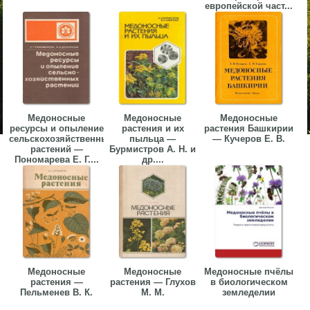
европейской част...
Медоносные
Медоносные
Медоносные
ресурсы и опыление
растения и их
растения Башкирии
сельскохозяйственных
пыльца —
— Кучеров Е. В.
растений —
Бурмистров А. Н. и
Пономарева Е. Г....
др....
Медоносные
Медоносные
Медоносные пчёлы
растения —
растения — Глухов
в биологическом
Пельменев В. К.
М. М.
земледелии