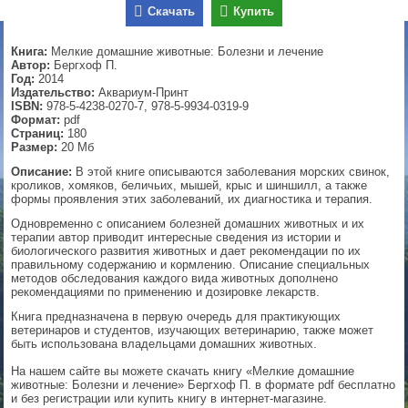
Скачать
Купить
▼
Книга:
Мелкие домашние животные: Болезни и лечение
Автор:
Бергхоф П.
Год:
2014
Издательство:
Аквариум-Принт
▼
ISBN:
978-5-4238-0270-7, 978-5-9934-0319-9
Формат:
pdf
Страниц:
180
Размер:
20 Мб
▼
Описание:
В этой книге описываются заболевания морских свинок,
кроликов, хомяков, беличьих, мышей, крыс и шиншилл, а также
формы проявления этих заболеваний, их диагностика и терапия.
Одновременно с описанием болезней домашних животных и их
терапии автор приводит интересные сведения из истории и
▼
биологического развития животных и дает рекомендации по их
правильному содержанию и кормлению. Описание специальных
методов обследования каждого вида животных дополнено
рекомендациями по применению и дозировке лекарств.
Книга предназначена в первую очередь для практикующих
ветеринаров и студентов, изучающих ветеринарию, также может
быть использована владельцами домашних животных.
На нашем сайте вы можете скачать книгу «Мелкие домашние
животные: Болезни и лечение» Бергхоф П. в формате pdf бесплатно
и без регистрации или купить книгу в интернет-магазине.