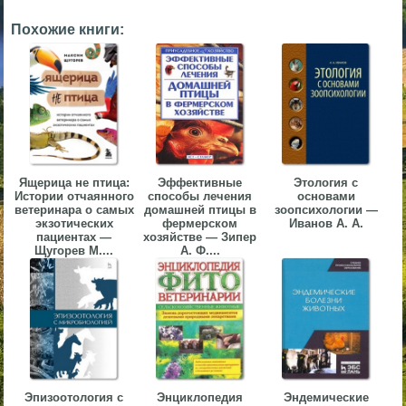
▼
Похожие книги:
▼
▼
Ящерица не птица:
Эффективные
Этология с
Истории отчаянного
способы лечения
основами
ветеринара о самых
домашней птицы в
зоопсихологии —
экзотических
фермерском
Иванов А. А.
пациентах —
хозяйстве — Зипер
Щугорев М....
А. Ф....
▼
Эпизоотология с
Энциклопедия
Эндемические