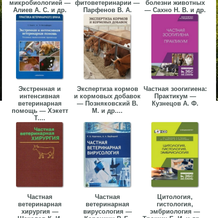
микробиологией —
фитоветеринарии —
болезни животных
Алиев А. С. и др.
Парфенов В. А.
— Сахно Н. В. и др.
Экстренная и
Экспертиза кормов
Частная зоогигиена:
интенсивная
и кормовых добавок
Практикум —
ветеринарная
— Позняковский В.
Кузнецов А. Ф.
помощь — Хэкетт
М. и др....
Т....
Частная
Частная
Цитология,
ветеринарная
ветеринарная
гистология,
хирургия —
вирусология —
эмбриология —