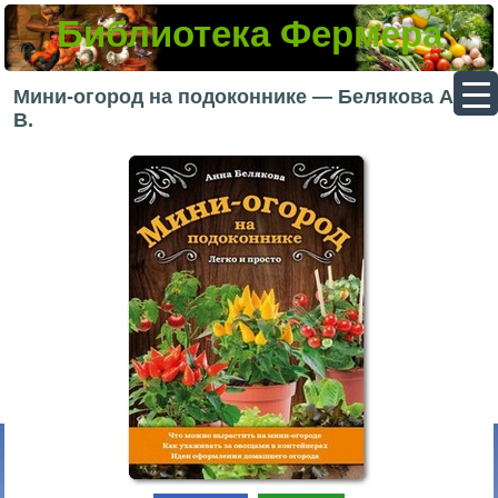
Библиотека Фермера
▼
Мини-огород на подоконнике — Белякова А.
В.
▼
▼
▼