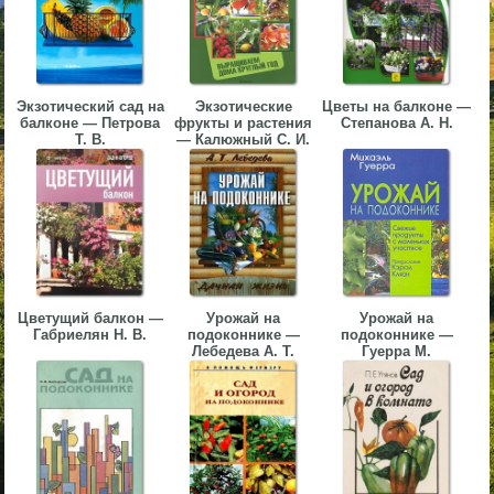
▼
▼
Экзотический сад на
Экзотические
Цветы на балконе —
балконе — Петрова
фрукты и растения
Степанова А. Н.
Т. В.
— Калюжный С. И.
▼
Цветущий балкон —
Урожай на
Урожай на
▼
Габриелян Н. В.
подоконнике —
подоконнике —
Лебедева А. Т.
Гуерра М.