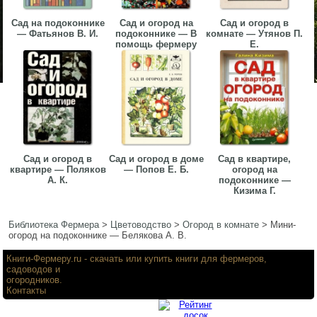
Сад на подоконнике
Сад и огород на
Сад и огород в
— Фатьянов В. И.
подоконнике — В
комнате — Утянов П.
помощь фермеру
Е.
Сад и огород в
Сад и огород в доме
Сад в квартире,
квартире — Поляков
— Попов Е. Б.
огород на
А. К.
подоконнике —
Кизима Г.
Библиотека Фермера
>
Цветоводство
>
Огород в комнате
>
Мини-
огород на подоконнике — Белякова А. В.
Книги-Фермеру.ru
- скачать или купить книги для фермеров,
садоводов и
огородников.
Контакты