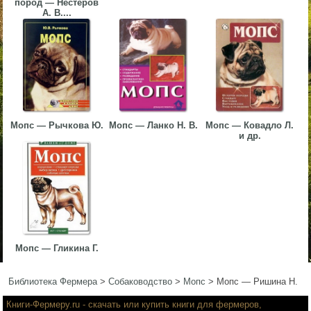
пород — Нестеров
А. В....
▼
▼
▼
Мопс — Рычкова Ю.
Мопс — Ланко Н. В.
Мопс — Ковадло Л.
и др.
▼
Мопс — Гликина Г.
Библиотека Фермера
>
Собаководство
>
Мопс
>
Мопс — Ришина Н.
Книги-Фермеру.ru
- скачать или купить книги для фермеров,