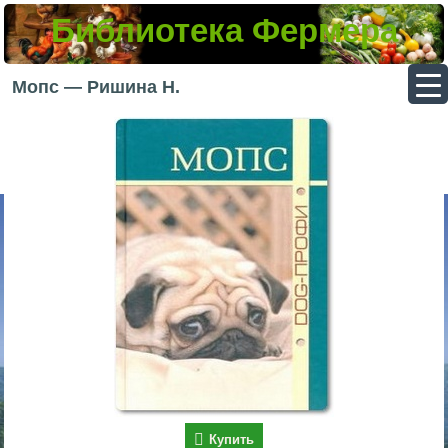
Библиотека Фермера
▼
Мопс — Ришина Н.
▼
▼
▼
Купить