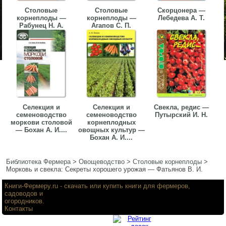
Столовые
Столовые
Скорцонера —
корнеплоды —
корнеплоды —
Лебедева А. Т.
Рабунец Н. А.
Агапов С. П.
Селекция и
Селекция и
Свекла, редис —
семеноводство
семеноводство
Путырский И. Н.
моркови столовой
корнеплодных
— Бохан А. И....
овощных культур —
Бохан А. И....
Библиотека Фермера
>
Овощеводство
>
Столовые корнеплоды
>
Морковь и свекла: Секреты хорошего урожая — Фатьянов В. И.
Книги-Фермеру.ru
- скачать или купить книги для фермеров,
садоводов и
огородников.
Контакты