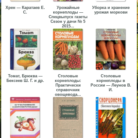
▼
Хрен — Каратаев Е.
Урожайные
Уборка и хранение
С.
корнеплоды —
урожая моркови
Спецвыпуск газеты
▼
Сезон у дачи № 5
2015...
▼
Томат, Брюква —
Столовые
Столовые
Бексеев Ш. Г. и др.
корнеплоды:
корнеплоды в
Практически
России — Леунов В.
справочник
И.
▼
овощевода...