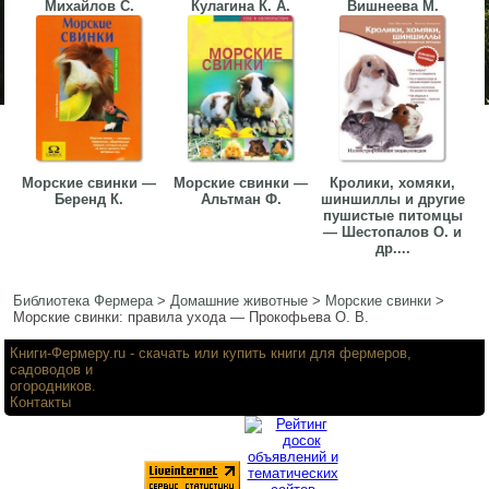
Михайлов С.
Кулагина К. А.
Вишнеева М.
Морские свинки —
Морские свинки —
Кролики, хомяки,
Беренд К.
Альтман Ф.
шиншиллы и другие
пушистые питомцы
— Шестопалов О. и
др....
Библиотека Фермера
>
Домашние животные
>
Морские свинки
>
Морские свинки: правила ухода — Прокофьева О. В.
Книги-Фермеру.ru
- скачать или купить книги для фермеров,
садоводов и
огородников.
Контакты