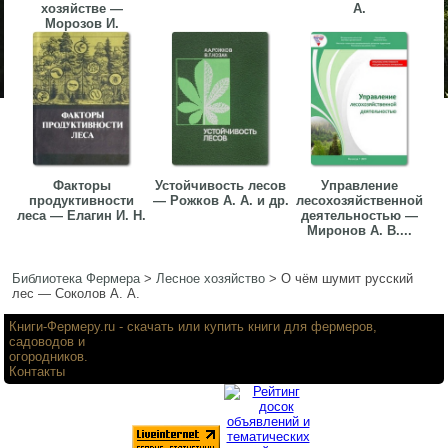
хозяйстве —
А.
Морозов И.
Факторы
Устойчивость лесов
Управление
продуктивности
— Рожков А. А. и др.
лесохозяйственной
леса — Елагин И. Н.
деятельностью —
Миронов А. В....
Библиотека Фермера
>
Лесное хозяйство
>
О чём шумит русский
лес — Соколов А. А.
Книги-Фермеру.ru
- скачать или купить книги для фермеров,
садоводов и
огородников.
Контакты