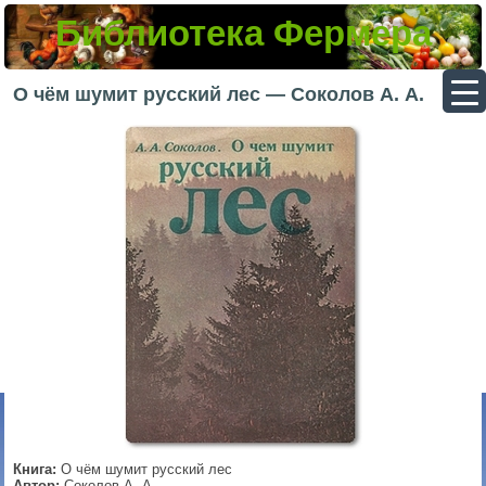
Библиотека Фермера
▼
О чём шумит русский лес — Соколов А. А.
▼
▼
▼
Книга:
О чём шумит русский лес
Автор:
Соколов А. А.