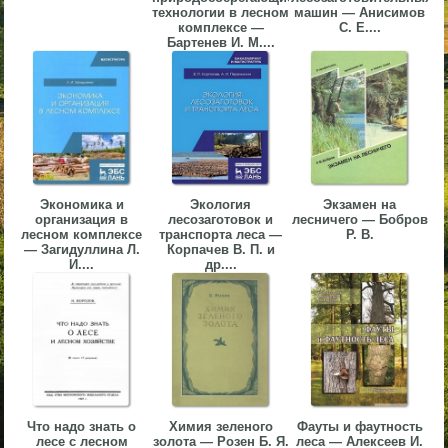
технологии в лесном
машин — Анисимов
▼
комплексе —
С. Е....
Бартенев И. М....
▼
▼
Экономика и
Экология
Экзамен на
организация в
лесозаготовок и
лесничего — Бобров
лесном комплексе
транспорта леса —
Р. В.
— Загидуллина Л.
Корпачев В. П. и
И....
др....
▼
Что надо знать о
Химия зеленого
Фауты и фаутность
лесе с лесном
золота — Розен Б. Я.
леса — Алексеев И.