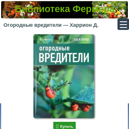
Библиотека Фермера
▼
Огородные вредители — Харрион Д.
▼
▼
▼
Купить