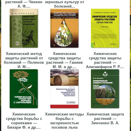
растений — Ченкин
зерновых культур от
▼
А. Ф....
болезней...
▼
▼
Химический метод
Химические
Химические
защиты растений от
средства защиты
средства защиты
болезней — Поляков
растений — Ганиев
растений —
И. М....
М. М. и др....
Алигамфаров Р. Р....
▼
Химические
Химические методы
Химическая защита
средства борьбы с
борьбы с
растений —
сорняками —
засоренностью
Зинченко В. А.
Бихари Ф. и др....
посевов льна