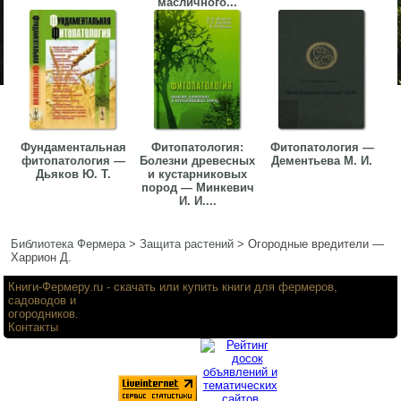
масличного...
Фундаментальная
Фитопатология:
Фитопатология —
фитопатология —
Болезни древесных
Дементьева М. И.
Дьяков Ю. Т.
и кустарниковых
пород — Минкевич
И. И....
Библиотека Фермера
>
Защита растений
>
Огородные вредители —
Харрион Д.
Книги-Фермеру.ru
- скачать или купить книги для фермеров,
садоводов и
огородников.
Контакты