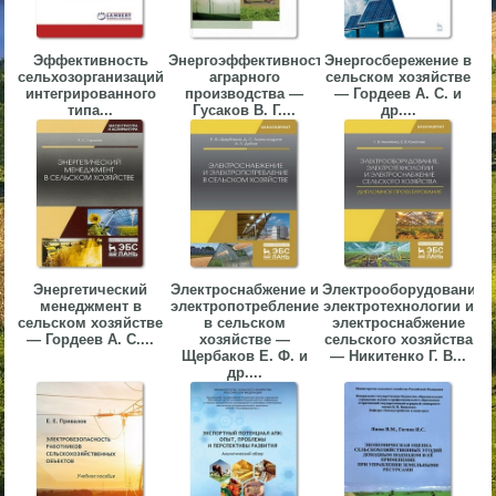
▼
Эффективность
Энергоэффективность
Энергосбережение в
▼
сельхозорганизаций
аграрного
сельском хозяйстве
интегрированного
производства —
— Гордеев А. С. и
типа...
Гусаков В. Г....
др....
▼
Энергетический
Электроснабжение и
Электрооборудование,
менеджмент в
электропотребление
электротехнологии и
сельском хозяйстве
в сельском
электроснабжение
▼
— Гордеев А. С....
хозяйстве —
сельского хозяйства
Щербаков Е. Ф. и
— Никитенко Г. В...
др....