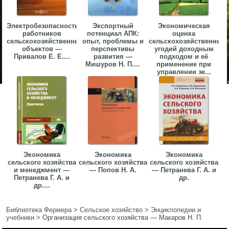
Электробезопасность
Экспортный
Экономическая
работников
потенциал АПК:
оценка
сельскохозяйственных
опыт, проблемы и
сельскохозяйственных
объектов —
перспективы
угодий доходным
Привалов Е. Е....
развития —
подходом и её
Мишуров Н. П....
применение при
управлении зе...
Экономика
Экономика
Экономика
сельского хозяйства
сельского хозяйства
сельского хозяйства
и менеджмент —
— Попов Н. А.
— Петранева Г. А. и
Петранева Г. А. и
др.
др....
Библиотека Фермера
>
Сельское хозяйство
>
Энциклопедии и
учебники
>
Организация сельского хозяйства — Макаров Н. П.