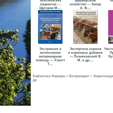
экзотических
фермерском
И
пациентах —
хозяйстве — Зипер
Щугорев М....
А. Ф....
Экстренная и
Экспертиза кормов
Частн
интенсивная
и кормовых добавок
П
ветеринарная
— Позняковский В.
Ку
помощь — Хэкетт
М. и др....
Т....
Библиотека Фермера
>
Ветеринария
>
Энциклопеди
др.