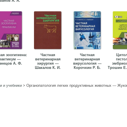
ванов А. А.
ая зоогигиена:
Частная
Частная
Цитол
рактикум —
ветеринарная
ветеринарная
гисто
знецов А. Ф.
хирургия —
вирусология —
эмбрио
Шакалов К. И.
Корочкин Р. Б.
Трошин Е. 
и и учебники
>
Органопатология легких продуктивных животных — Жуков