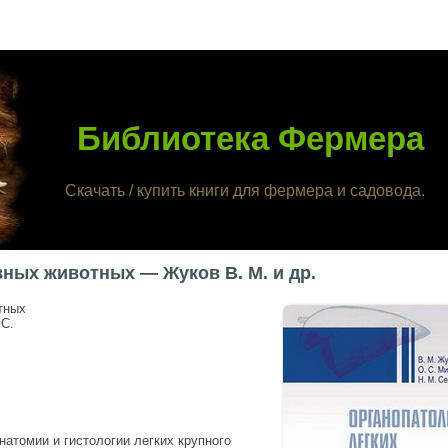
Библиотека Фермера
Скачать / купить книги для фермера и садовода.
ных животных — Жуков В. М. и др.
тных
 С.
атомии и гистологии легких крупного