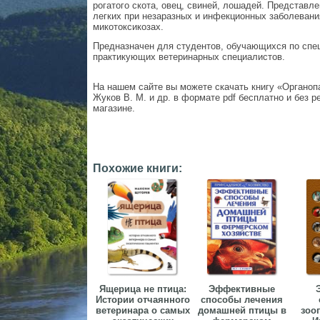
рогатого скота, овец, свиней, лошадей. Представл
легких при незаразных и инфекционных заболевания
микотоксикозах.
Предназначен для студентов, обучающихся по спец
практикующих ветеринарных специалистов.
На нашем сайте вы можете скачать книгу «Органоп
Жуков В. М. и др. в формате pdf бесплатно и без ре
магазине.
Похожие книги:
Ящерица не птица:
Эффективные
Истории отчаянного
способы лечения
ветеринара о самых
домашней птицы в
зоо