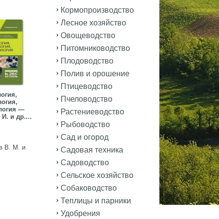
Кормопроизводство
Лесное хозяйство
Овощеводство
Питомниководство
Плодоводство
Полив и орошение
Птицеводство
огия,
Пчеловодство
логия,
логия —
Растениеводство
И. и др....
Рыбоводство
Сад и огород
 В. М. и
Садовая техника
Садоводство
Сельское хозяйство
Собаководство
Теплицы и парники
Удобрения