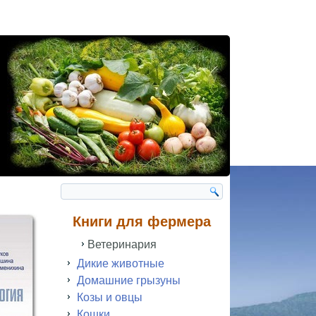
Книги для фермера
Ветеринария
Дикие животные
Домашние грызуны
Козы и овцы
Кошки