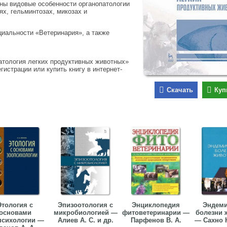
ены видовые особенности органопатологии
х, гельминтозах, микозах и
иальности «Ветеринария», а также
атология легких продуктивных животных»
гистрации или купить книгу в интернет-
Скачать
Куп
Этология с
Эпизоотология с
Энциклопедия
Эндеми
основами
микробиологией —
фитоветеринарии —
болезни 
психологии —
Алиев А. С. и др.
Парфенов В. А.
— Сахно Н