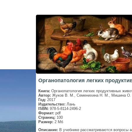
Органопатология легких продуктив
Книга:
Органопатология легких продуктивных живо
Автор:
Жуков В. М., Семенихина Н. М., Мишина О.
Год:
2017
Издательство:
Лань
ISBN:
978-5-8114-2496-2
Формат:
pdf
Страниц:
100
Размер:
2 Мб
Описание:
В учебнике рассматриваются вопросы ан