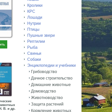
Кролики
КРС
Лошади
Нутрии
Птицы
Пушные звери
Рептилии
ить
Рыба
Свиньи
Собаки
Энциклопедии и учебники
Грибоводство
Дачное строительство
Домашние животные
Домоводство
Животноводство
ческие
Защита растений
животных
. В. и др.
Кормление животных