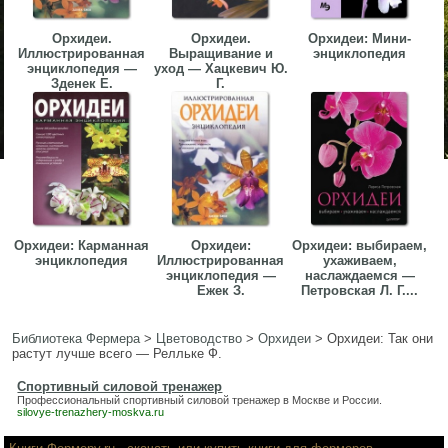
Орхидеи.
Орхидеи.
Орхидеи: Мини-
Иллюстрированная
Выращивание и
энциклопедия
энциклопедия —
уход — Хацкевич Ю.
Зденек Е.
Г.
Орхидеи: Карманная
Орхидеи:
Орхидеи: выбираем,
энциклопедия
Иллюстрированная
ухаживаем,
энциклопедия —
наслаждаемся —
Ежек З.
Петровская Л. Г....
Библиотека Фермера
>
Цветоводство
>
Орхидеи
>
Орхидеи: Так они
растут лучше всего — Релльке Ф.
Спортивный силовой тренажер
Профессиональный
спортивный силовой тренажер
в Москве и России.
silovye-trenazhery-moskva.ru