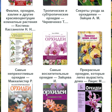
▼
Фиалки, орхидеи,
Тропические и
Секреты ухода за
азалии и другие
субтропические
орхидеями —
▼
красивоцветущие
орхидеи —
Зайцев А. М.
комнатные растения
Черевченко Т....
— Костина-
Кассанелли Н. Н....
▼
Самые
Самые
Прекрасные
неприхотливые
восхитительные
орхидеи, которые
▼
орхидеи —
орхидеи — Зайцева
легко вырастить
Маккалистер Р.
И.
дома — Лацис М....