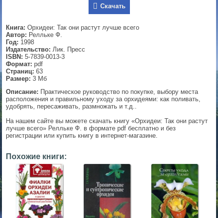
Скачать
▼
Книга:
Орхидеи: Так они растут лучше всего
Автор:
Релльке Ф.
Год:
1998
Издательство:
Лик. Пресс
▼
ISBN:
5-7839-0013-3
Формат:
pdf
Страниц:
63
Размер:
3 Мб
▼
Описание:
Практическое руководство по покупке, выбору места
расположения и правильному уходу за орхидеями: как поливать,
удобрять, пересаживать, размножать и т.д..
На нашем сайте вы можете скачать книгу «Орхидеи: Так они растут
лучше всего» Релльке Ф. в формате pdf бесплатно и без
▼
регистрации или купить книгу в интернет-магазине.
Похожие книги: