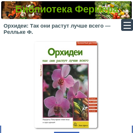
Библиотека Фермера
▼
Орхидеи: Так они растут лучше всего —
Релльке Ф.
▼
▼
▼