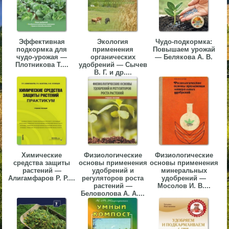
▼
▼
Эффективная
Экология
Чудо-подкормка:
подкормка для
применения
Повышаем урожай
чудо-урожая —
органических
— Белякова А. В.
Плотникова Т....
удобрений — Сычев
В. Г. и др....
▼
▼
Химические
Физиологические
Физиологические
средства защиты
основы применения
основы применения
растений —
удобрений и
минеральных
Алигамфаров Р. Р....
регуляторов роста
удобрений —
растений —
Мосолов И. В....
Беловолова А. А....