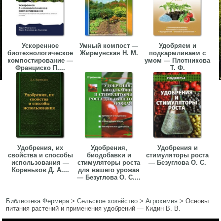
Ускоренное
Умный компост —
Удобряем и
биотехнологическое
Жирмунская Н. М.
подкармливаем с
компостирование —
умом — Плотникова
Франциско П....
Т. Ф.
Удобрения, их
Удобрения,
Удобрения и
свойства и способы
биодобавки и
стимуляторы роста
использования —
стимуляторы роста
— Безуглова О. С.
Кореньков Д. А....
для вашего урожая
— Безуглова О. С....
Библиотека Фермера
>
Сельское хозяйство
>
Агрохимия
>
Основы
питания растений и применения удобрений — Кидин В. В.