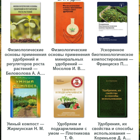
▼
▼
Физиологические
Физиологические
Ускоренное
основы применения
основы применения
биотехнологическое
▼
удобрений и
минеральных
компостирование —
регуляторов роста
удобрений —
Франциско П....
растений —
Мосолов И. В....
Беловолова А. А....
▼
Умный компост —
Удобряем и
Удобрения, их
Жирмунская Н. М.
подкармливаем с
свойства и способы
умом — Плотникова
использования —
Т. Ф.
Кореньков Д. А....