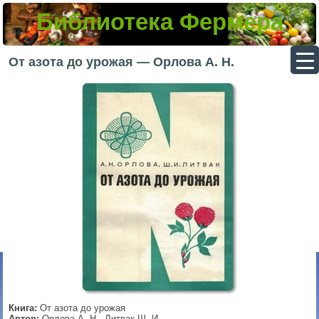
Библиотека Фермера
▼
От азота до урожая — Орлова А. Н.
▼
▼
▼
Книга:
От азота до урожая
Автор:
Орлова А. Н., Литвак Ш. И.