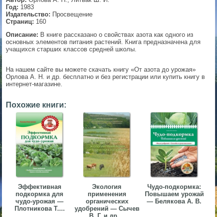
Год:
1983
▼
Издательство:
Просвещение
Страниц:
160
Описание:
В книге рассказано о свойствах азота как одного из
основных элементов питания растений. Книга предназначена для
учащихся старших классов средней школы.
▼
На нашем сайте вы можете скачать книгу «От азота до урожая»
Орлова А. Н. и др. бесплатно и без регистрации или купить книгу в
интернет-магазине.
▼
Похожие книги:
▼
Эффективная
Экология
Чудо-подкормка:
подкормка для
применения
Повышаем урожай
чудо-урожая —
органических
— Белякова А. В.
Плотникова Т....
удобрений — Сычев
В. Г. и др....