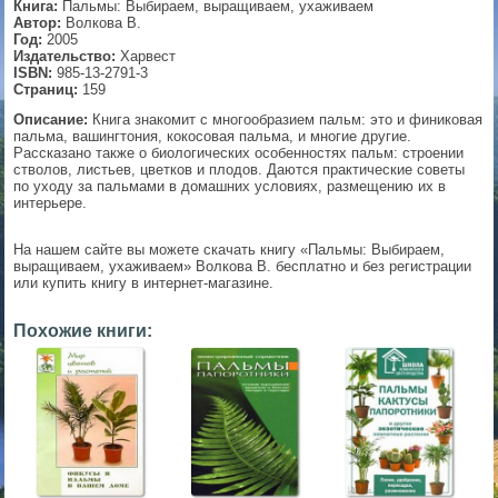
Книга:
Пальмы: Выбираем, выращиваем, ухаживаем
Автор:
Волкова В.
▼
Год:
2005
Издательство:
Харвест
ISBN:
985-13-2791-3
Страниц:
159
Описание:
Книга знакомит с многообразием пальм: это и финиковая
▼
пальма, вашингтония, кокосовая пальма, и многие другие.
Рассказано также о биологических особенностях пальм: строении
стволов, листьев, цветков и плодов. Даются практические советы
по уходу за пальмами в домашних условиях, размещению их в
интерьере.
▼
На нашем сайте вы можете скачать книгу «Пальмы: Выбираем,
выращиваем, ухаживаем» Волкова В. бесплатно и без регистрации
или купить книгу в интернет-магазине.
▼
Похожие книги: