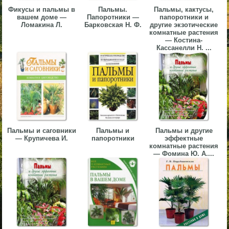
Фикусы и пальмы в
Пальмы.
Пальмы, кактусы,
▼
вашем доме —
Папоротники —
папоротники и
Ломакина Л.
Барковская Н. Ф.
другие экзотические
▼
комнатные растения
— Костина-
Кассанелли Н. ...
▼
Пальмы и саговники
Пальмы и
Пальмы и другие
— Крупичева И.
папоротники
эффектные
комнатные растения
▼
— Фомина Ю. А....