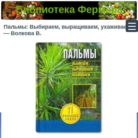
Библиотека Фермера
▼
Пальмы: Выбираем, выращиваем, ухаживаем
— Волкова В.
▼
▼
▼