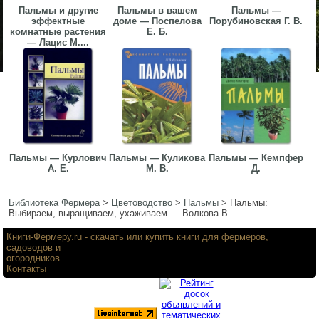
Пальмы и другие
Пальмы в вашем
Пальмы —
эффектные
доме — Поспелова
Порубиновская Г. В.
комнатные растения
Е. Б.
— Лацис М....
Пальмы — Курлович
Пальмы — Куликова
Пальмы — Кемпфер
А. Е.
М. В.
Д.
Библиотека Фермера
>
Цветоводство
>
Пальмы
>
Пальмы:
Выбираем, выращиваем, ухаживаем — Волкова В.
Книги-Фермеру.ru
- скачать или купить книги для фермеров,
садоводов и
огородников.
Контакты