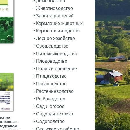
Домоводство
Животноводство
Защита растений
Кормление животных
Кормопроизводство
Лесное хозяйство
Овощеводство
Питомниководство
Плодоводство
Полив и орошение
Птицеводство
Пчеловодство
Растениеводство
Рыбоводство
Сад и огород
Садовая техника
шение
Садоводство
рованных
подсевом
Сельское хозяйство