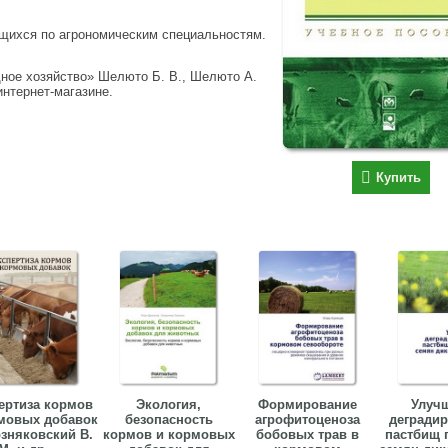
щихся по агрономическим специальностям.
ное хозяйство» Шелюто Б. В., Шелюто А.
интернет-магазине.
Купить
ертиза кормов
Экология,
Формирование
Улуч
мовых добавок
безопасность
агрофитоценоза
дегради
зняковский В.
кормов и кормовых
бобовых трав в
пастбищ 