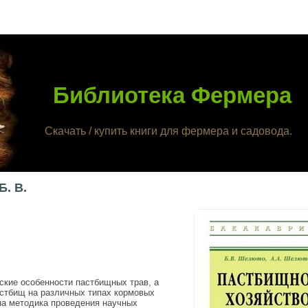
Библиотека Фермера
Скачать / купить книги для фермера и садовода.
. В.
ские особенности пастбищных трав, а
астбищ на различных типах кормовых
на методика проведения научных