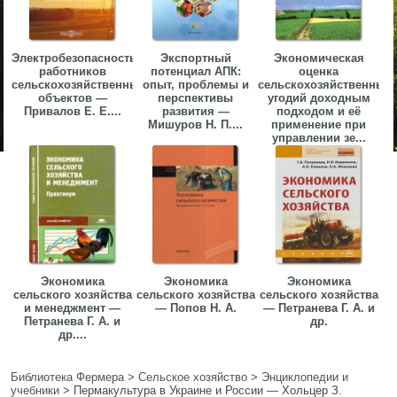
Электробезопасность
Экспортный
Экономическая
работников
потенциал АПК:
оценка
сельскохозяйственных
опыт, проблемы и
сельскохозяйственных
объектов —
перспективы
угодий доходным
Привалов Е. Е....
развития —
подходом и её
Мишуров Н. П....
применение при
управлении зе...
Экономика
Экономика
Экономика
сельского хозяйства
сельского хозяйства
сельского хозяйства
и менеджмент —
— Попов Н. А.
— Петранева Г. А. и
Петранева Г. А. и
др.
др....
Библиотека Фермера
>
Сельское хозяйство
>
Энциклопедии и
учебники
>
Пермакультура в Украине и России — Хольцер З.