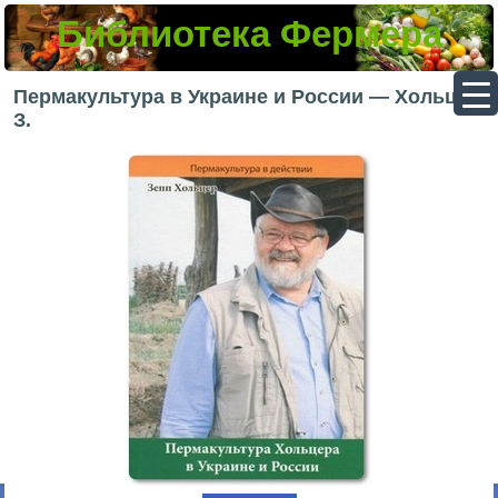
Библиотека Фермера
▼
Пермакультура в Украине и России — Хольцер
З.
▼
▼
▼