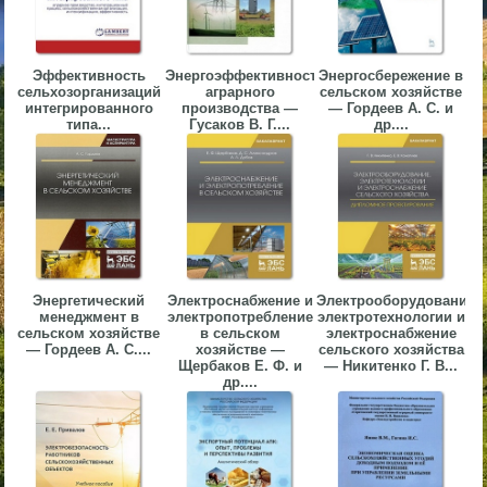
▼
▼
Эффективность
Энергоэффективность
Энергосбережение в
сельхозорганизаций
аграрного
сельском хозяйстве
интегрированного
производства —
— Гордеев А. С. и
типа...
Гусаков В. Г....
др....
▼
Энергетический
Электроснабжение и
Электрооборудование,
менеджмент в
электропотребление
электротехнологии и
▼
сельском хозяйстве
в сельском
электроснабжение
— Гордеев А. С....
хозяйстве —
сельского хозяйства
Щербаков Е. Ф. и
— Никитенко Г. В...
др....