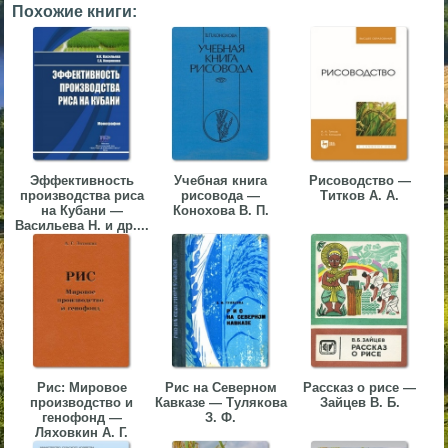
Похожие книги:
▼
▼
▼
Эффективность
Учебная книга
Рисоводство —
производства риса
рисовода —
Титков А. А.
на Кубани —
Конохова В. П.
Васильева Н. и др....
▼
Рис: Мировое
Рис на Северном
Рассказ о рисе —
производство и
Кавказе — Тулякова
Зайцев В. Б.
генофонд —
З. Ф.
Ляховкин А. Г.