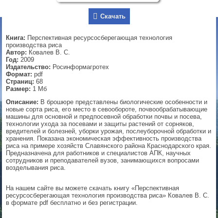
▼
Скачать
Книга:
Перспективная ресурсосберегающая технология
производства риса
Автор:
Ковалев В. С.
▼
Год:
2009
Издательство:
Росинформагротех
Формат:
pdf
Страниц:
68
Размер:
1 Мб
▼
Описание:
В брошюре представлены биологические особенности и
новые сорта риса, его место в севообороте, почвообрабатывающие
машины для основной и предпосевной обработки почвы и посева,
технологии ухода за посевами и защиты растений от сорняков,
▼
вредителей и болезней, уборки урожая, послеуборочной обработки и
хранения. Показана экономическая эффективность производства
риса на примере хозяйств Славянского района Краснодарского края.
Предназначена для работников и специалистов АПК, научных
сотрудников и преподавателей вузов, занимающихся вопросами
возделывания риса.
На нашем сайте вы можете скачать книгу «Перспективная
ресурсосберегающая технология производства риса» Ковалев В. С.
в формате pdf бесплатно и без регистрации.