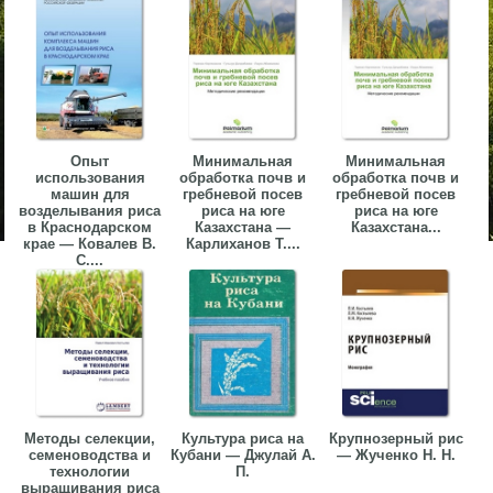
Опыт
Минимальная
Минимальная
использования
обработка почв и
обработка почв и
машин для
гребневой посев
гребневой посев
возделывания риса
риса на юге
риса на юге
в Краснодарском
Казахстана —
Казахстана...
крае — Ковалев В.
Карлиханов Т....
С....
Методы селекции,
Культура риса на
Крупнозерный рис
семеноводства и
Кубани — Джулай А.
— Жученко Н. Н.
технологии
П.
выращивания риса