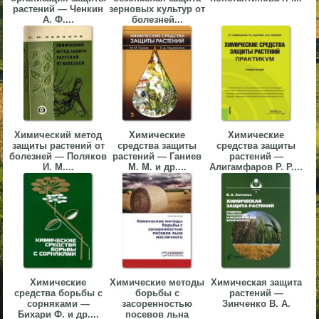
растений — Ченкин
зерновых культур от
▼
А. Ф....
болезней...
▼
▼
Химический метод
Химические
Химические
защиты растений от
средства защиты
средства защиты
болезней — Поляков
растений — Ганиев
растений —
И. М....
М. М. и др....
Алигамфаров Р. Р....
▼
Химические
Химические методы
Химическая защита
средства борьбы с
борьбы с
растений —
сорняками —
засоренностью
Зинченко В. А.
Бихари Ф. и др....
посевов льна