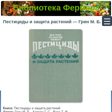
Библиотека Фермера
▼
Пестициды и защита растений — Грин М. Б.
▼
▼
▼
Книга:
Пестициды и защита растений
Автор:
Грин М. Б., Хартли Г. С., Вест Т. Ф.