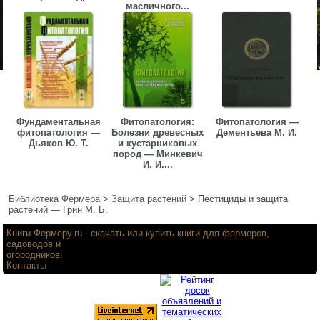
масличного...
Фундаментальная
Фитопатология:
Фитопатология —
фитопатология —
Болезни древесных
Дементьева М. И.
Дьяков Ю. Т.
и кустарниковых
пород — Минкевич
И. И....
Библиотека Фермера
>
Защита растений
>
Пестициды и защита
растений — Грин М. Б.
Книги-Фермеру.ru
- скачать или купить книги для фермеров,
садоводов и
огородников.
Контакты