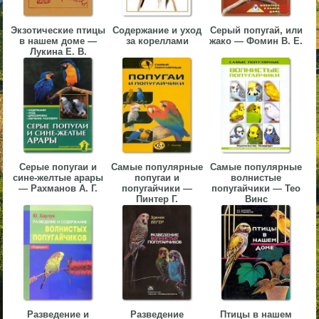
▼
Экзотические птицы
Содержание и уход
Серый попугай, или
в нашем доме —
за кореллами
жако — Фомин В. Е.
▼
Лукина Е. В.
▼
Серые попугаи и
Самые популярные
Самые популярные
сине-желтые арары
попугаи и
волнистые
— Рахманов А. Г.
попугайчики —
попугайчики — Тео
Пинтер Г.
Винс
▼
Разведение и
Разведение
Птицы в нашем