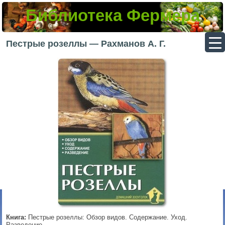
Библиотека Фермера
▼
Пестрые розеллы — Рахманов А. Г.
▼
▼
▼
Книга:
Пестрые розеллы: Обзор видов. Содержание. Уход.
Разведение