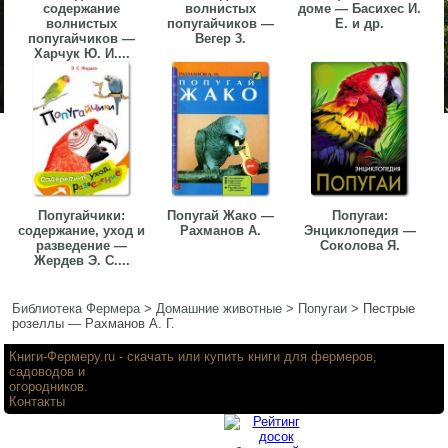
содержание
волнистых
доме — Басихес И.
волнистых
попугайчиков —
Е. и др.
попугайчиков —
Вегер 3.
Харчук Ю. И....
Попугайчики:
Попугай Жако —
Попугаи:
содержание, уход и
Рахманов А.
Энциклопедия —
разведение —
Соколова Я.
Жердев Э. С....
Библиотека Фермера
>
Домашние животные
>
Попугаи
>
Пестрые
розеллы — Рахманов А. Г.
Книги-Фермеру.ru
- скачать или купить книги для фермеров,
садоводов и
огородников.
Контакты