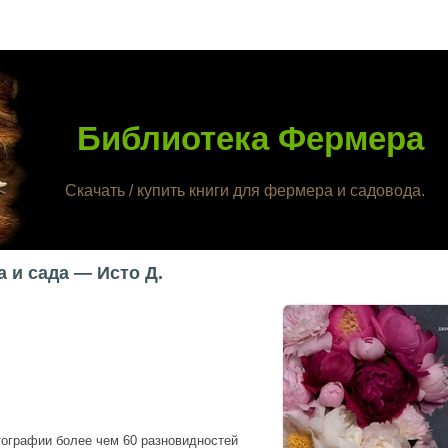
Библиотека Фермера
Скачать / купить книги для фермера и садовода.
 и сада — Исто Д.
тографии более чем 60 разновидностей