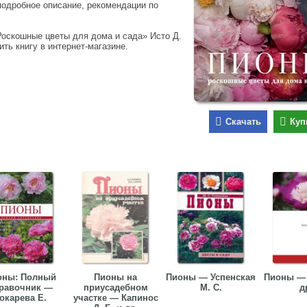
подробное описание, рекомендации по
Роскошные цветы для дома и сада» Исто Д.
ить книгу в интернет-магазине.
Скачать
Куп
оны: Полный
Пионы на
Пионы — Успенская
Пионы — 
равочник —
приусадебном
М. С.
д
окарева Е.
участке — Капинос