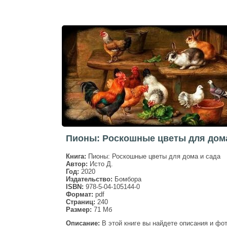
Пионы: Роскошные цветы для дома
Книга:
Пионы: Роскошные цветы для дома и сада
Автор:
Исто Д.
Год:
2020
Издательство:
Бомбора
ISBN:
978-5-04-105144-0
Формат:
pdf
Страниц:
240
Размер:
71 Мб
Описание:
В этой книге вы найдете описания и фо