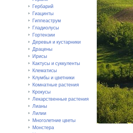
Гербарий
Гиацинты
Гиппеаструм
Гладиолусы
Гортензии
Деревья и кустарники
Драцены
Ирисы
Кактусы и суккуленты
Клематисы
Клумбы и цветники
Комнатные растения
Крокусы
Лекарственные растения
Лианы
Лилии
Многолетние цветы
Монстера