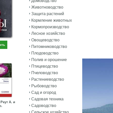
Домоводство
Животноводство
Защита растений
Кормление животных
Кормопроизводство
Лесное хозяйство
Овощеводство
ить
Питомниководство
Плодоводство
Полив и орошение
Птицеводство
Пчеловодство
Растениеводство
Рыбоводство
Сад и огород
Садовая техника
Реут А. и
Садоводство
р.
Сельское хозяйство