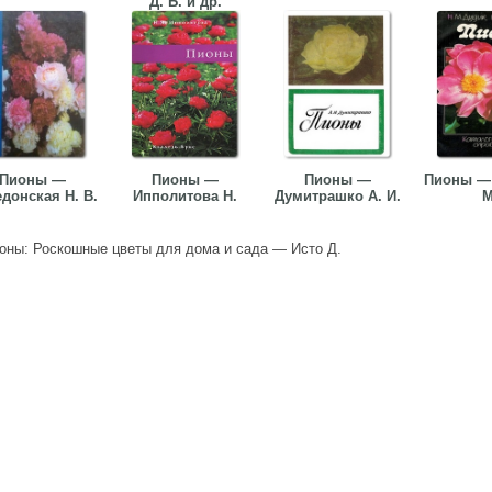
Д. Б. и др.
Пионы —
Пионы —
Пионы —
Пионы — 
донская Н. В.
Ипполитова Н.
Думитрашко А. И.
М
оны: Роскошные цветы для дома и сада — Исто Д.