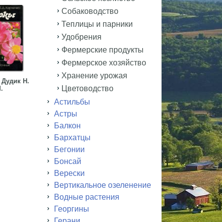
Собаководство
Теплицы и парники
Удобрения
Фермерские продукты
Фермерское хозяйство
Хранение урожая
Дудик Н.
Цветоводство
.
Астильбы
Астры
Балкон
Бархатцы
Бегонии
Бонсай
Верески
Вертикальное озеленение
Водные растения
Георгины
Герани