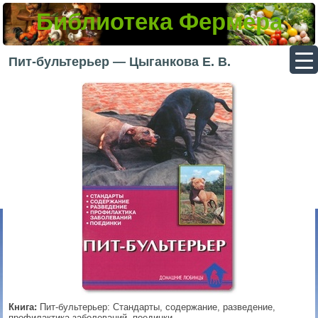
Библиотека Фермера
▼
Пит-бультерьер — Цыганкова Е. В.
▼
▼
▼
Книга:
Пит-бультерьер: Стандарты, содержание, разведение,
профилактика заболеваний, поединки