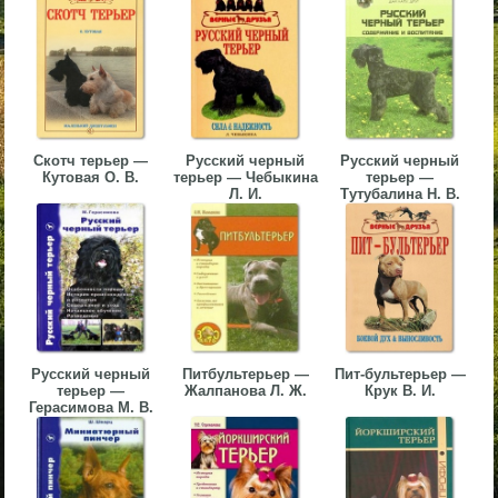
▼
▼
Скотч терьер —
Русский черный
Русский черный
Кутовая О. В.
терьер — Чебыкина
терьер —
Л. И.
Тутубалина Н. В.
▼
▼
Русский черный
Питбультерьер —
Пит-бультерьер —
терьер —
Жалпанова Л. Ж.
Крук В. И.
Герасимова М. В.