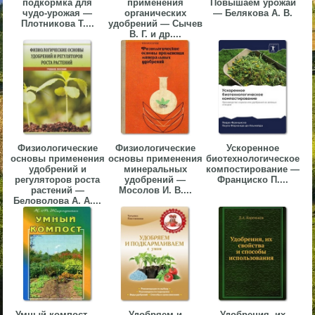
подкормка для
применения
Повышаем урожай
чудо-урожая —
органических
— Белякова А. В.
▼
Плотникова Т....
удобрений — Сычев
В. Г. и др....
▼
▼
Физиологические
Физиологические
Ускоренное
основы применения
основы применения
биотехнологическое
удобрений и
минеральных
компостирование —
регуляторов роста
удобрений —
Франциско П....
растений —
Мосолов И. В....
Беловолова А. А....
▼
Умный компост —
Удобряем и
Удобрения, их