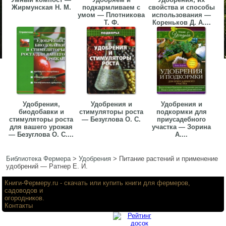
Жирмунская Н. М.
подкармливаем с
свойства и способы
умом — Плотникова
использования —
Т. Ф.
Кореньков Д. А....
Удобрения,
Удобрения и
Удобрения и
биодобавки и
стимуляторы роста
подкормки для
стимуляторы роста
— Безуглова О. С.
приусадебного
для вашего урожая
участка — Зорина
— Безуглова О. С....
А....
Библиотека Фермера
>
Удобрения
>
Питание растений и применение
удобрений — Ратнер Е. И.
Книги-Фермеру.ru
- скачать или купить книги для фермеров,
садоводов и
огородников.
Контакты