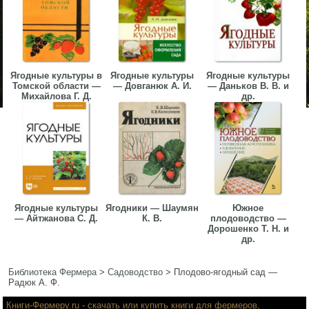
Ягодные культуры в
Ягодные культуры
Ягодные культуры
Томской области —
— Довганюк А. И.
— Даньков В. В. и
Михайлова Г. Д.
др.
Ягодные культуры
Ягодники — Шаумян
Южное
— Айтжанова С. Д.
К. В.
плодоводство —
Дорошенко Т. Н. и
др.
Библиотека Фермера
>
Садоводство
>
Плодово-ягодный сад —
Радюк А. Ф.
Книги-Фермеру.ru
- скачать или купить книги для фермеров,