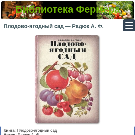
Библиотека Фермера
▼
Плодово-ягодный сад — Радюк А. Ф.
▼
▼
▼
Книга:
Плодово-ягодный сад
Автор:
Радюк А. Ф.