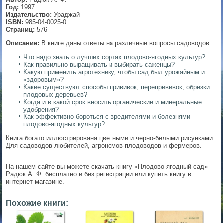
Год:
1997
▼
Издательство:
Ураджай
ISBN:
985-04-0025-0
Страниц:
576
Описание:
В книге даны ответы на различные вопросы садоводов.
▼
Что надо знать о лучших сортах плодово-ягодных культур?
Как правильно выращивать и выбирать саженцы?
Какую применить агротехнику, чтобы сад был урожайным и
«здоровым»?
Какие существуют способы прививок, перепрививок, обрезки
▼
плодовых деревьев?
Когда и в какой срок вносить органические и минеральные
удобрения?
Как эффективно бороться с вредителями и болезнями
плодово-ягодных культур?
▼
Книга богато иллюстрирована цветными и черно-белыми рисунками.
Для садоводов-любителей, агрономов-плодоводов и фермеров.
На нашем сайте вы можете скачать книгу «Плодово-ягодный сад»
Радюк А. Ф. бесплатно и без регистрации или купить книгу в
интернет-магазине.
Похожие книги: