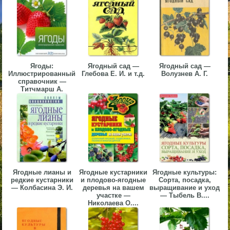
▼
▼
Ягоды:
Ягодный сад —
Ягодный сад —
Иллюстрированный
Глебова Е. И. и т.д.
Волузнев А. Г.
справочник —
Титчмарш А.
▼
▼
Ягодные лианы и
Ягодные кустарники
Ягодные культуры:
редкие кустарники
и плодово-ягодные
Сорта, посадка,
— Колбасина Э. И.
деревья на вашем
выращивание и уход
участке —
— Тыбель В....
Николаева О....