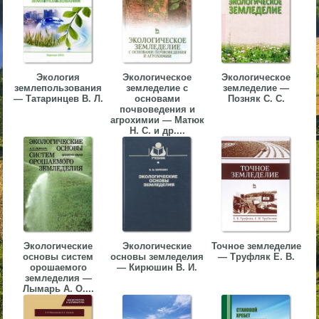
▼
▼
Экология
Экологическое
Экологическое
землепользования
земледелие с
земледелие —
— Татаринцев В. Л.
основами
Позняк С. С.
почвоведения и
агрохимии — Матюк
▼
Н. С. и др....
▼
Экологические
Экологические
Точное земледелие
основы систем
основы земледелия
— Труфляк Е. В.
орошаемого
— Кирюшин В. И.
земледелия —
Лымарь А. О....