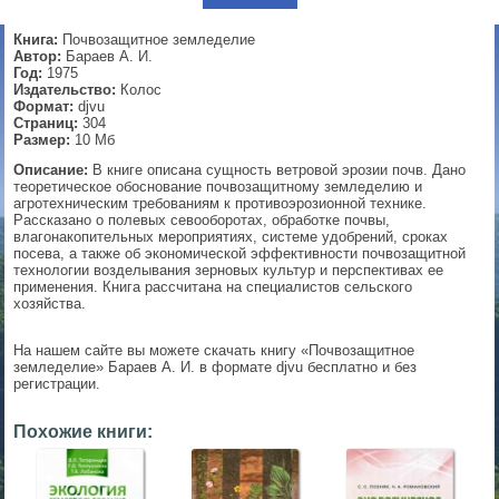
▼
Книга:
Почвозащитное земледелие
Автор:
Бараев А. И.
Год:
1975
Издательство:
Колос
Формат:
djvu
▼
Страниц:
304
Размер:
10 Мб
Описание:
В книге описана сущность ветровой эрозии почв. Дано
теоретическое обоснование почвозащитному земледелию и
агротехническим требованиям к противоэрозионной технике.
▼
Рассказано о полевых севооборотах, обработке почвы,
влагонакопительных мероприятиях, системе удобрений, сроках
посева, а также об экономической эффективности почвозащитной
технологии возделывания зерновых культур и перспективах ее
применения. Книга рассчитана на специалистов сельского
▼
хозяйства.
На нашем сайте вы можете скачать книгу «Почвозащитное
земледелие» Бараев А. И. в формате djvu бесплатно и без
регистрации.
Похожие книги: