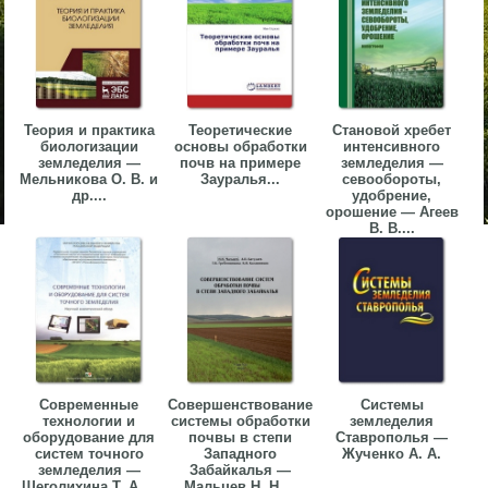
Теория и практика
Теоретические
Становой хребет
биологизации
основы обработки
интенсивного
земледелия —
почв на примере
земледелия —
Мельникова О. В. и
Зауралья...
севообороты,
др....
удобрение,
орошение — Агеев
В. В....
Современные
Совершенствование
Системы
технологии и
системы обработки
земледелия
оборудование для
почвы в степи
Ставрополья —
систем точного
Западного
Жученко А. А.
земледелия —
Забайкалья —
Щеголихина Т. А....
Мальцев Н. Н....