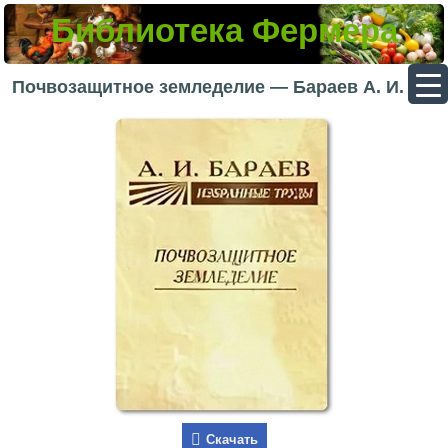
Библиотека Фермера
▼
Почвозащитное земледелие — Бараев А. И.
▼
▼
▼
Скачать