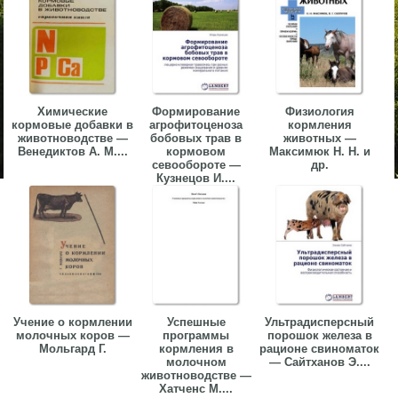
Химические
Формирование
Физиология
кормовые добавки в
агрофитоценоза
кормления
животноводстве —
бобовых трав в
животных —
Венедиктов А. М....
кормовом
Максимюк Н. Н. и
севообороте —
др.
Кузнецов И....
Учение о кормлении
Успешные
Ультрадисперсный
молочных коров —
программы
порошок железа в
Мольгард Г.
кормления в
рационе свиноматок
молочном
— Сайтханов Э....
животноводстве —
Хатченс М....