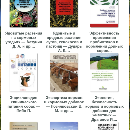
▼
▼
Ядовитые растения
Ядовитые и
Эффективность
на кормовых
вредные растения
применения
угодьях — Алтунин
лугов, сенокосов и
пробиотиков в
Д. А. и др....
пастбищ — Дударь
кормлении дойных
А. К....
коров...
▼
▼
Энциклопедия
Экспертиза кормов
Экология,
клинического
и кормовых добавок
безопасность
питания собак —
— Позняковский В.
кормов и кормовых
Пибо П.
М. и др....
добавок для
животных —
Драганов И....