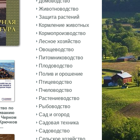
Домоводство
Животноводство
Защита растений
Кормление животных
Кормопроизводство
Лесное хозяйство
Овощеводство
Питомниководство
Плодоводство
Полив и орошение
Птицеводство
Пчеловодство
Растениеводство
Рыбоводство
тво по
иванию
Сад и огород
 Черном
Крючков
Садовая техника
...
Садоводство
Сельское хозяйство