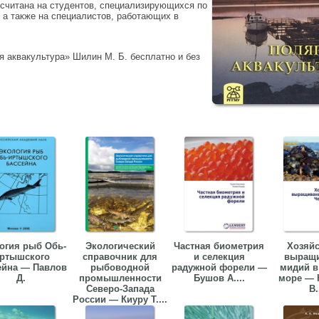
ссчитана на студентов, специализирующихся по
 а также на специалистов, работающих в
я аквакультура» Шилин М. Б. бесплатно и без
огия рыб Обь-
Экологический
Частная биометрия
Хозяйс
ртышского
справочник для
и селекция
выращ
ейна — Павлов
рыбоводной
радужной форели —
мидий в
Д.
промышленности
Бушов А....
море — 
Северо-Запада
В.
России — Киуру Т....