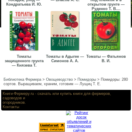
Кондратьева И. Ю.
открытом грунте —
Руденко Т. В....
Томаты
Томаты в Адыгее —
Томаты — Фатьянов
защищенного грунта
Симонов А. А.
В. И.
— Князева Т.
Библиотека Фермера
>
Овощеводство
>
Помидоры
>
Помидоры: 280
сортов. Выращиваем, храним, готовим — Лущиц Т. Е.
Книги-Фермеру.ru
- скачать или купить книги для фермеров,
садоводов и
огородников.
Контакты