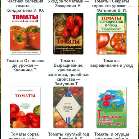
Частная селекция
Уход за томатами —
Томаты: Секреты
томата —
Захаревич Н.
хорошего урожая —
▼
Кондратьева И. Ю.
Фатьянов В. И.
▼
▼
Томаты: От посева
Томаты:
Томаты:
до урожая —
Выращивание,
выращивание и уход
Калинина Т.
хранение и
заготовка, целебные
свойства —
Замулина Т....
▼
Томаты сорта,
Томаты круглый год
Томаты и огурцы
посадка, уход —
— Власов А. С.
под пленкой и в