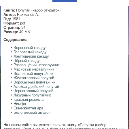
▼
Книга:
Попугаи (набор открыток)
Автор:
Рахманов А.
Год:
1981
Формат:
pdf
Страниц:
34
▼
Размер:
40 Мб
Содержание:
Вороновый какаду
Гологлазый какаду
▼
Жёлтощёкий какаду
Чёрный какаду
Розовощёкий неразлучник
Масковый неразлучник
Волнистый попугайчик
▼
Жёлтоголовый попугай
Воробьиный попугайчик
Александрийский попугай
Черноголовый попугай
Лазурный попугайчик
Красная розелла
Нимфа
Сине-жёлтая ара
Белоголовый амазон
На нашем сайте вы можете скачать книгу «Попугаи (набор