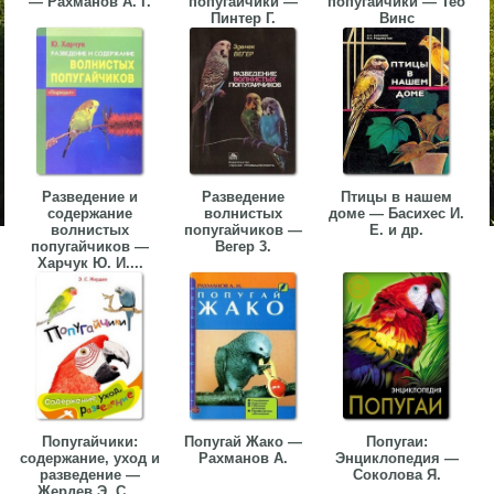
— Рахманов А. Г.
попугайчики —
попугайчики — Тео
Пинтер Г.
Винс
Разведение и
Разведение
Птицы в нашем
содержание
волнистых
доме — Басихес И.
волнистых
попугайчиков —
Е. и др.
попугайчиков —
Вегер 3.
Харчук Ю. И....
Попугайчики:
Попугай Жако —
Попугаи:
содержание, уход и
Рахманов А.
Энциклопедия —
разведение —
Соколова Я.
Жердев Э. С....