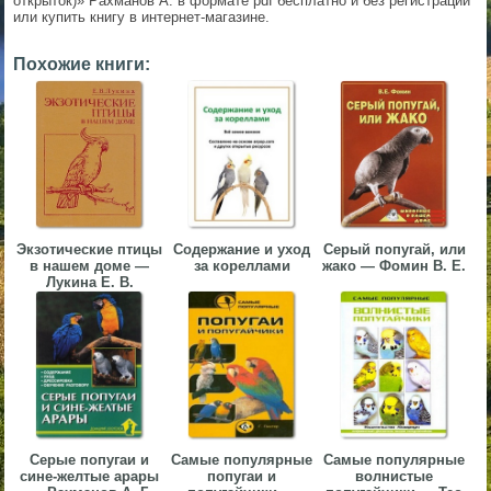
открыток)» Рахманов А. в формате pdf бесплатно и без регистрации
или купить книгу в интернет-магазине.
▼
Похожие книги:
▼
▼
Экзотические птицы
Содержание и уход
Серый попугай, или
в нашем доме —
за кореллами
жако — Фомин В. Е.
Лукина Е. В.
▼
Серые попугаи и
Самые популярные
Самые популярные
сине-желтые арары
попугаи и
волнистые