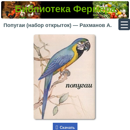
Библиотека Фермера
▼
Попугаи (набор открыток) — Рахманов А.
▼
▼
▼
Скачать