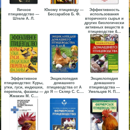
▼
Яичное
Юному птицеводу —
Эффективность
птицеводство —
Бессарабов Б. Ф.
использования
▼
Штеле А. Л.
вторичного сырья и
других биологически
активных веществ в
птицеводстве &...
▼
Эффективное
Энциклопедия
Энциклопедия
птицеводство: Куры,
домашнего
домашнего
▼
утки, гуси, индюшки,
птицеводства от А
птицеводства —
перепела, фазаны —
до Я — Скляр С. С....
Умельцев Н. П....
Жмакин М. С....