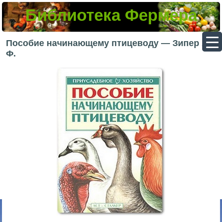
Библиотека Фермера
▼
Пособие начинающему птицеводу — Зипер А.
Ф.
▼
▼
▼