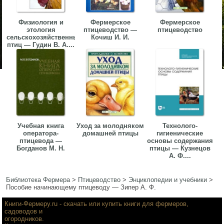
Физиология и
Фермерское
Фермерское
этология
птицеводство —
птицеводство
сельскохозяйственных
Кочиш И. И.
птиц — Гудин В. А....
Учебная книга
Уход за молодняком
Технолого-
оператора-
домашней птицы
гигиенические
птицевода —
основы содержания
Богданов М. Н.
птицы — Кузнецов
А. Ф....
Библиотека Фермера
>
Птицеводство
>
Энциклопедии и учебники
>
Пособие начинающему птицеводу — Зипер А. Ф.
Книги-Фермеру.ru
- скачать или купить книги для фермеров,
садоводов и
огородников.