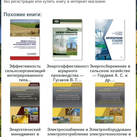
без регистрации или купить книгу в интернет-магазине.
▼
Похожие книги:
▼
▼
Эффективность
Энергоэффективность
Энергосбережение в
сельхозорганизаций
аграрного
сельском хозяйстве
интегрированного
производства —
— Гордеев А. С. и
типа...
Гусаков В. Г....
др....
▼
Энергетический
Электроснабжение и
Электрооборудование,
менеджмент в
электропотребление
электротехнологии и