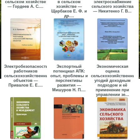
сельском хозяйстве
в сельском
электроснабжение
— Гордеев А. С....
хозяйстве —
сельского хозяйства
Щербаков Е. Ф. и
— Никитенко Г. В...
др....
Электробезопасность
Экспортный
Экономическая
работников
потенциал АПК:
оценка
сельскохозяйственных
опыт, проблемы и
сельскохозяйственных
объектов —
перспективы
угодий доходным
Привалов Е. Е....
развития —
подходом и её
Мишуров Н. П....
применение при
управлении зе...