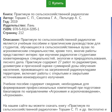
Купить
▼
Книга:
Практикум по сельскохозяйственной радиологии
Автор:
Торшин С. П., Смолина Г. А., Пельтцер А. С.
Год:
2019
Издательство:
Лань
▼
ISBN:
978-5-8114-3285-1
Страниц:
212
Описание:
Практикум по сельскохозяйственной радиологии
является учебным пособием и практическим руководством для
▼
студентов, обучающихся в сельскохозяйственных вузах по
агрономическим специальностям, кроме того, многие работы
представляют интерес при изучении радиологии студентами
зооветеринарных специальностей, экологии и природопользования,
лесного дела. Практикум содержит 27 работ по радиометрии,
дозиметрии и прогнозной оценке суммарной дозы облучения
▼
населения, проживающего на загрязненной радионуклидами
территории, включает работы с открытыми и закрытыми
источниками ионизирующего излучения.
Учебное пособие содержит сведения, необходимые для
формирования профессиональных компетенций при подготовке
бакалавров по направлениям «Агрохимия и агропочвоведение»,
«Агрономия».
На нашем сайте вы можете скачать книгу «Практикум по
сельскохозяйственной радиологии» Торшин С. П. и др. бесплатно и