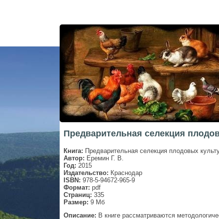
Предварительная селекция плодовы
Книга:
Предварительная селекция плодовых культ
Автор:
Еремин Г. В.
Год:
2015
Издательство:
Краснодар
ISBN:
978-5-94672-965-9
Формат:
pdf
Страниц:
335
Размер:
9 Мб
Описание:
В книге рассматриваются методологиче