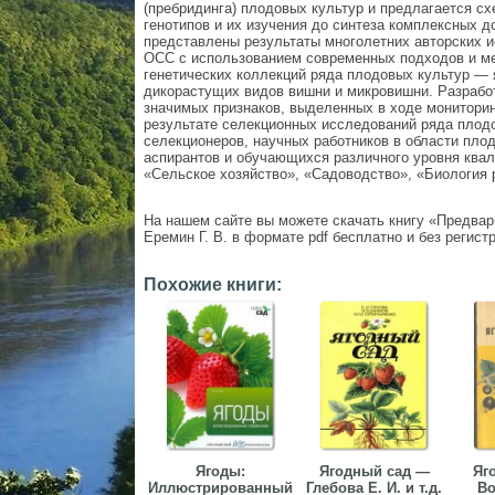
(пребридинга) плодовых культур и предлагается сх
генотипов и их изучения до синтеза комплексных д
представлены результаты многолетних авторских 
ОСС с использованием современных подходов и м
генетических коллекций ряда плодовых культур — 
дикорастущих видов вишни и микровишни. Разрабо
значимых признаков, выделенных в ходе мониторин
результате селекционных исследований ряда плод
селекционеров, научных работников в области пло
аспирантов и обучающихся различного уровня ква
«Сельское хозяйство», «Садоводство», «Биология 
На нашем сайте вы можете скачать книгу «Предва
Еремин Г. В. в формате pdf бесплатно и без регист
Похожие книги:
Ягоды:
Ягодный сад —
Яг
Иллюстрированный
Глебова Е. И. и т.д.
Во