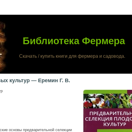
Библиотека Фермера
Скачать / купить книги для фермера и садовода.
х культур — Еремин Г. В.
ур
ские основы предварительной селекции