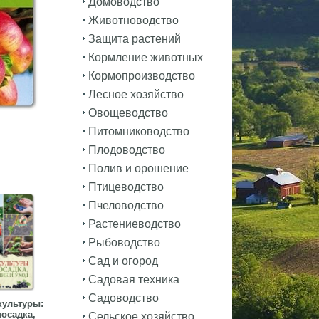
Домоводство
Животноводство
Защита растений
Кормление животных
Кормопроизводство
Лесное хозяйство
Овощеводство
Питомниководство
Плодоводство
Полив и орошение
Птицеводство
Пчеловодство
Растениеводство
Рыбоводство
Сад и огород
Садовая техника
Садоводство
культуры:
посадка,
Сельское хозяйство