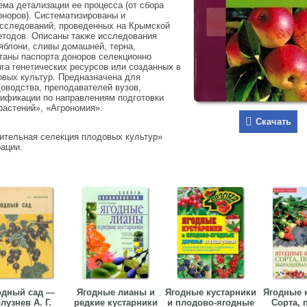
ема детализации ее процесса (от сбора
оноров). Систематизированы и
исследований, проведенных на Крымской
етодов. Описаны также исследования
яблони, сливы домашней, терна,
таны паспорта доноров селекционно
га генетических ресурсов или созданных в
овых культур. Предназначена для
доводства, преподавателей вузов,
лификации по направлениям подготовки
растений», «Агрономия».
Скачать
рительная селекция плодовых культур»
рации.
одный сад —
Ягодные лианы и
Ягодные кустарники
Ягодные 
лузнев А. Г.
редкие кустарники
и плодово-ягодные
Сорта, 