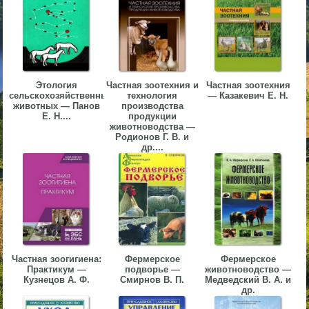
▼
▼
Этология
Частная зоотехния и
Частная зоотехния
сельскохозяйственных
технология
— Казакевич Е. Н.
животных — Панов
производства
Е. Н....
продукции
▼
животноводства —
Родионов Г. В. и
др....
▼
Частная зоогигиена:
Фермерское
Фермерское
Практикум —
подворье —
животноводство —
Кузнецов А. Ф.
Смирнов В. П.
Медведский В. А. и
др.