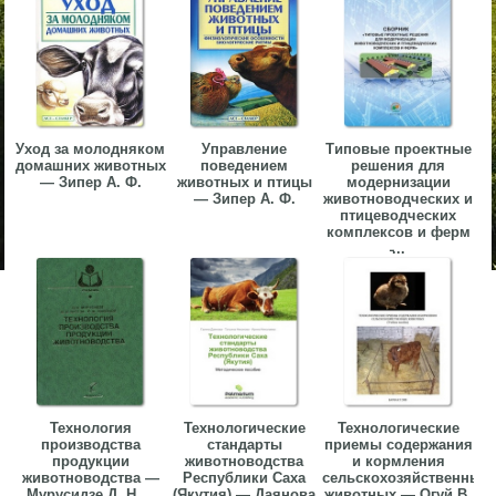
Уход за молодняком
Управление
Типовые проектные
домашних животных
поведением
решения для
— Зипер А. Ф.
животных и птицы
модернизации
— Зипер А. Ф.
животноводческих и
птицеводческих
комплексов и ферм
̵...
Технология
Технологические
Технологические
производства
стандарты
приемы содержания
продукции
животноводства
и кормления
животноводства —
Республики Саха
сельскохозяйственных
Мурусидзе Д. Н....
(Якутия) — Даянова
животных — Огуй В.