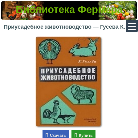
Библиотека Фермера
▼
Приусадебное животноводство — Гусева К. М.
▼
▼
▼
Скачать
Купить