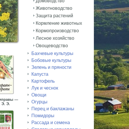
Домоводство
Животноводство
Защита растений
Кормление животных
Кормопроизводство
Лесное хозяйство
Овощеводство
Бахчевые культуры
Бобовые культуры
Зелень и пряности
Капуста
Картофель
Лук и чеснок
Овощи
иправы —
Огурцы
 Э. Э.
Перец и баклажаны
Помидоры
Рассада и семена