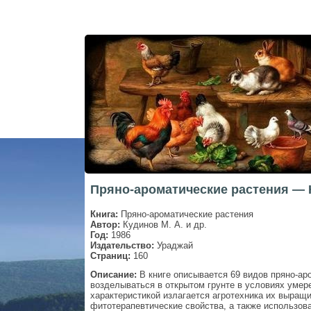
Пряно-ароматические растения — К
Книга:
Пряно-ароматические растения
Автор:
Кудинов М. А. и др.
Год:
1986
Издательство:
Ураджай
Страниц:
160
Описание:
В книге описывается 69 видов пряно-ар
возделываться в открытом грунте в условиях умер
характеристикой излагается агротехника их выращи
фитотерапевтические свойства, а также использова