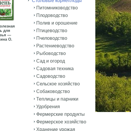
Столовые корнеплоды
Питомниководство
Плодоводство
Полив и орошение
олезная
Птицеводство
ь для
вья —
Пчеловодство
ина О.
Растениеводство
Рыбоводство
Сад и огород
Садовая техника
Садоводство
Сельское хозяйство
Собаководство
Теплицы и парники
Удобрения
Фермерские продукты
Фермерское хозяйство
Хранение урожая