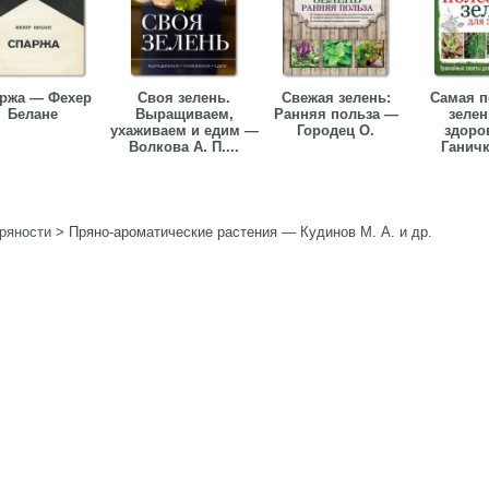
ржа — Фехер
Своя зелень.
Свежая зелень:
Самая п
Белане
Выращиваем,
Ранняя польза —
зелен
ухаживаем и едим —
Городец О.
здоро
Волкова А. П....
Ганичк
пряности
>
Пряно-ароматические растения — Кудинов М. А. и др.