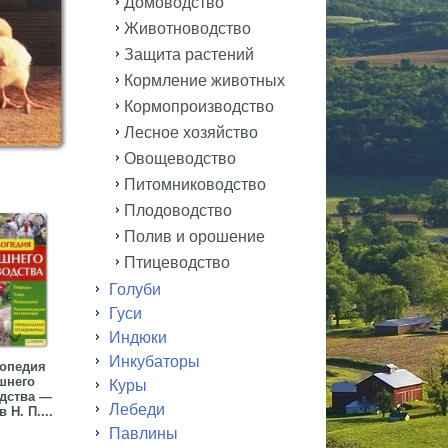
Домоводство
Животноводство
Защита растений
Кормление животных
Кормопроизводство
Лесное хозяйство
Овощеводство
Питомниководство
Плодоводство
Полив и орошение
Птицеводство
Голуби
Гуси
Индюки
Инкубаторы
опедия
шнего
Куры
дства —
Лебеди
 Н. П....
Павлины