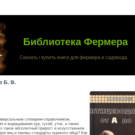
Библиотека Фермера
Скачать / купить книги для фермера и садовода.
 Б. В.
ниверсальным словарем-справочником,
 и выращивания кур, гусей, уток, а также
Что такое абсолютный прирост и искусственное
ки яиц и каковы стандарты куриного яйца? Как