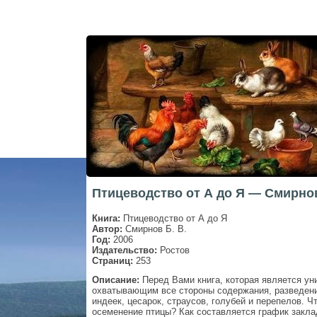
Птицеводство от А до Я — Смирнов
Книга:
Птицеводство от А до Я
Автор:
Смирнов Б. В.
Год:
2006
Издательство:
Ростов
Страниц:
253
Описание:
Перед Вами книга, которая является у
охватывающим все стороны содержания, разведения
индеек, цесарок, страусов, голубей и перепелов. 
осеменение птицы? Как составляется график заклад