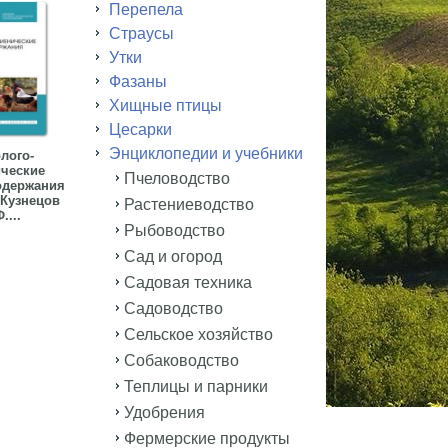
Перепела
Страусы
Утки
Фазаны
Хищные птицы
Цесарки
Энциклопедии и учебники
лого-
ические
Пчеловодство
одержания
Кузнецов
Растениеводство
....
Рыбоводство
Сад и огород
Садовая техника
Садоводство
Сельское хозяйство
Собаководство
Теплицы и парники
Удобрения
Фермерские продукты