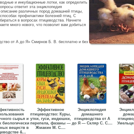
ыводные и инкубационные лотки, как определить
вопросы ответит эта энциклопедия
 описание различных пород домашней птицы,
способах профилактики болезней птиц. С
бираться в вопросах птицеводства. Начнете
наете много нового, что позволит вам добиться
ство от А до Я» Смирнов Б. В. бесплатно и без
фективность
Эффективное
Энциклопедия
Энцикл
пользования
птицеводство: Куры,
домашнего
дома
чного сырья и
утки, гуси, индюшки,
птицеводства от А
птицево
х биологически
перепела, фазаны —
до Я — Скляр С. С....
Умельцев
вных веществ в
Жмакин М. С....
еводстве &...