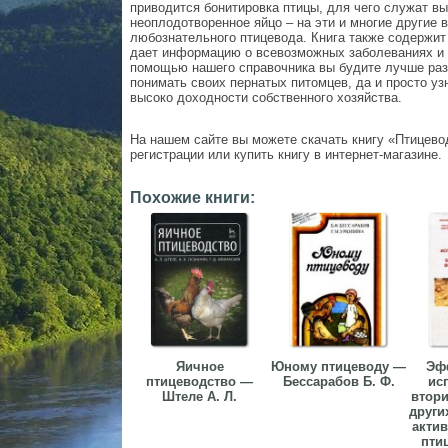
приводится бонитировка птицы, для чего служат в
неоплодотворенное яйцо – на эти и многие другие 
любознательного птицевода. Книга также содержит
дает информацию о всевозможных заболеваниях и 
помощью нашего справочника вы будите лучше раз
понимать своих пернатых питомцев, да и просто уз
высоко доходности собственного хозяйства.
На нашем сайте вы можете скачать книгу «Птицевод
регистрации или купить книгу в интернет-магазине.
Похожие книги:
Яичное
Юному птицеводу —
Эф
птицеводство —
Бессарабов Б. Ф.
ис
Штеле А. Л.
втори
други
акти
птиц