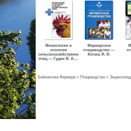
Физиология и
Фермерское
Ф
этология
птицеводство —
пт
сельскохозяйственных
Кочиш И. И.
птиц — Гудин В. А....
Библиотека Фермера
>
Птицеводство
>
Энциклопед