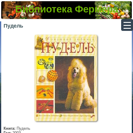
Библиотека Фермера
▼
Пудель
▼
▼
▼
Книга:
Пудель
Год:
2003