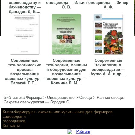
овощеводству и
овощевода — Ильин
овощевода — Зипер
бахчеводству —
О. В.
А. Ф.
Давыдов Д. В....
Современные
Современные
Современные
технологические
технологии, машины
технологии в
приёмы
и оборудование для
овощеводстве —
возделывания
возделывания
Аутко А. А. и др....
овощных культур —
овощных культур —
Балакай Г. Т....
Колчина Л. М....
Библиотека Фермера
>
Овощеводство
>
Овощи
>
Ранние овощи:
Секреты сверхурожая — Городец О.
Книги-Фермеру.ru
- скачать или купить книги для фермеров,
садоводов и
огородников.
Контакты