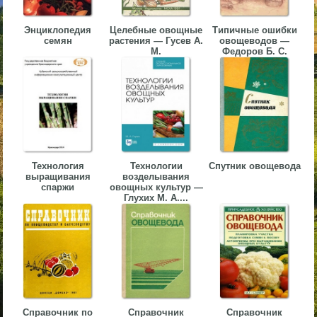
▼
Энциклопедия
Целебные овощные
Типичные ошибки
семян
растения — Гусев А.
овощеводов —
▼
М.
Федоров Б. С.
▼
Технология
Технологии
Спутник овощевода
выращивания
возделывания
спаржи
овощных культур —
Глухих М. А....
▼
Справочник по
Справочник
Справочник