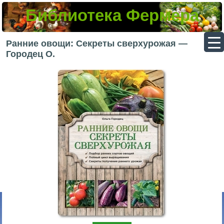
Библиотека Фермера
▼
Ранние овощи: Секреты сверхурожая —
Городец О.
▼
▼
▼