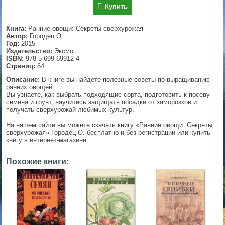
Купить
▼
Книга:
Ранние овощи: Секреты сверхурожая
Автор:
Городец О.
Год:
2015
Издательство:
Эксмо
▼
ISBN:
978-5-699-69912-4
Страниц:
64
Описание:
В книге вы найдете полезные советы по выращиванию
ранних овощей.
▼
Вы узнаете, как выбрать подходящие сорта, подготовить к посеву
семена и грунт, научитесь защищать посадки от заморозков и
получать сверхурожай любимых культур.
На нашем сайте вы можете скачать книгу «Ранние овощи: Секреты
сверхурожая» Городец О. бесплатно и без регистрации или купить
▼
книгу в интернет-магазине.
Похожие книги: